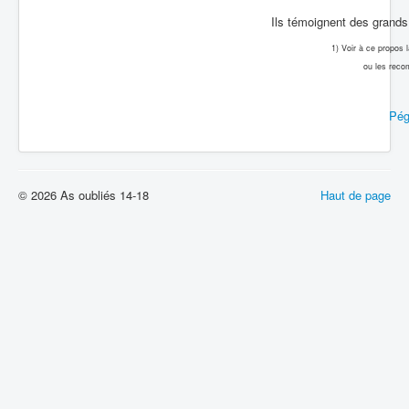
Ils témoignent des grands 
1) Voir à ce propos
ou les reco
Pég
© 2026 As oubliés 14-18
Haut de page