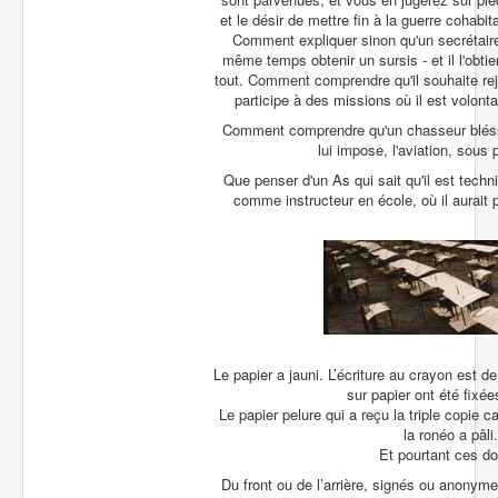
et le désir de mettre fin à la guerre cohab
Comment expliquer sinon qu'un secrétaire 
même temps obtenir un sursis - et il l'obtiend
tout. Comment comprendre qu'il souhaite rejo
participe à des missions où il est volont
Comment comprendre qu'un chasseur bléssé a
lui impose, l'aviation, sous 
Que penser d'un As qui sait qu'il est tech
comme instructeur en école, où il aurait 
Le papier a jauni. L’écriture au crayon est 
sur papier ont été fixée
Le papier pelure qui a reçu la triple copie c
la ronéo a pâli
Et pourtant ces d
Du front ou de l’arrière, signés ou anonym