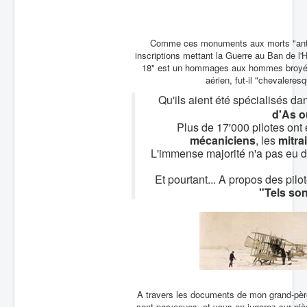
Batailles
Les As
Comme ces monuments aux morts "antimil
inscriptions mettant la Guerre au Ban de l
Cahiers des As
18" est un hommages aux hommes broyés
aérien, fut-il "chevaleresq
Qu'ils aient été spécialisés da
d'As o
Plus de 17'000 pilotes ont 
mécaniciens
, les
mitrai
L'immense majorité n'a pas eu dro
Et pourtant... A propos des pi
"Tels son
A travers les documents de mon grand-père,
sont parvenues, et vous en jugerez sur pièc