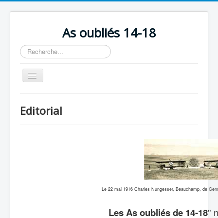
As oubliés 14-18
Rechercher
Basculer
la
navigation
Accueil
Editorial
Chronologie
Escadrilles
Organisation
Avions
Personnels
Le 22 mai 1916 Charles Nungesser, Beauchamp, de Gennes
Formation
Les As oubliés de 14-18
" 
Doctrines