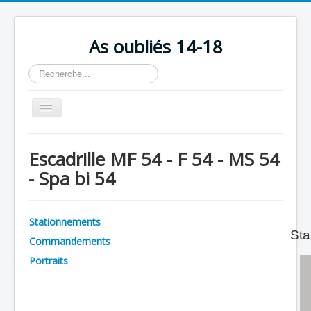
As oubliés 14-18
Rechercher
Basculer
la
navigation
Accueil
Escadrille MF 54 - F 54 - MS 54
Chronologie
- Spa bi 54
Escadrilles
Organisation
Stationnements
Sta
Avions
Commandements
Personnels
Portraits
Formation
Doctrines