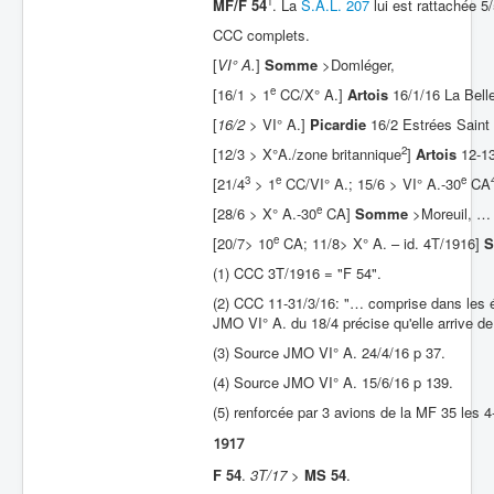
1
MF/F 54
. La
S.A.L. 207
lui est rattachée 5
CCC complets.
[
VI° A.
]
Somme
>Domléger,
e
[16/1 > 1
CC/X° A.]
Artois
16/1/16 La Bell
[
16/2
> VI° A.]
Picardie
16/2 Estrées Saint 
2
[12/3 > X°A./zone britannique
]
Artois
12-13
3
e
e
[21/4
> 1
CC/VI° A.; 15/6 > VI° A.-30
CA
e
[28/6 > X° A.-30
CA]
Somme
>Moreuil, …
e
[20/7> 10
CA; 11/8> X° A. – id. 4T/1916]
(1) CCC 3T/1916 = "F 54".
(2) CCC 11-31/3/16: "… comprise dans les é
JMO VI° A. du 18/4 précise qu'elle arrive de
(3) Source JMO VI° A. 24/4/16 p 37.
(4) Source JMO VI° A. 15/6/16 p 139.
(5) renforcée par 3 avions de la MF 35 les 4
1917
F 54
.
3T/17
>
MS 54
.