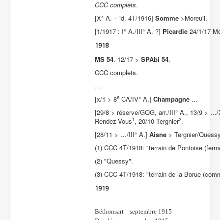
CCC complets
.
[X° A. – id. 4T/1916]
Somme
>Moreuil,
[1/1917 : I° A./III° A. ?]
Picardie
24/1/17 Mo
1918
MS 54
. 12/17 >
SPAbi 54
.
CCC complets.
…
e
[x/1 > 8
CA/IV° A.]
Champagne
…
[29/8 > réserve/GQG, arr./III° A., 13/9 > …
1
2
Rendez-Vous
, 20/10 Tergnier
.
[28/11 > …/III° A.]
Aisne
> Tergnier/Quess
(1) CCC 4T/1918: "terrain de Pontoise (fer
(2) "Quessy".
(3) CCC 4T/1918: "terrain de la Borue (comm
1919
Béthonsart septembre 1915