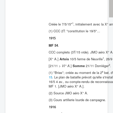
Batailles
Les As
1
Créée le 7/5/15*
, initialement avec la X° a
Cahiers des As
(1) CCC 2T: "constitution le 19/5"…
1915
MF 54
.
CCC complets (3T/15 vide). JMO aéro X° A
1
[X° A.]
Artois
10/5 ferme de Neuville
, 26/9
3
[21/11 >
VI° A.
]
Somme
21/11 Domléger
.
e
(1) "Brias"; créée au moment de la 2
bat. d
15
. Le plan de bataille prévoit qu'elle s'in
16/5 4 av., ou compte-rendu de reconnaissan
MF 1. [JMO aéro X° A.].
(2) Source JMO aéro X° A.
(3) Cours artillerie lourde de campagne.
1916