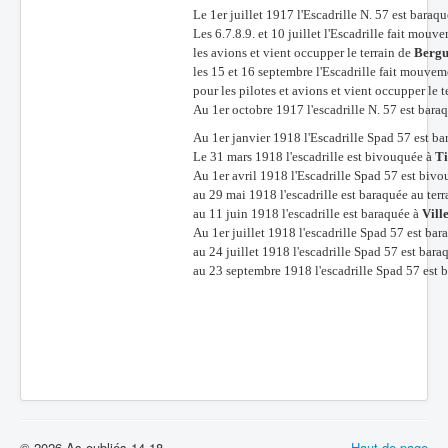
Le 1er juillet 1917 l'Escadrille N. 57 est baraq
Les 6.7.8.9. et 10 juillet l'Escadrille fait mouve
les avions et vient occupper le terrain de
Bergu
les 15 et 16 septembre l'Escadrille fait mouveme
pour les pilotes et avions et vient occupper le 
Au 1er octobre 1917 l'escadrille N. 57 est bara
Au 1er janvier 1918 l'Escadrille Spad 57 est ba
Le 31 mars 1918 l'escadrille est bivouquée à
Ti
Au 1er avril 1918 l'Escadrille Spad 57 est biv
au 29 mai 1918 l'escadrille est baraquée au ter
au 11 juin 1918 l'escadrille est baraquée à
Vill
Au 1er juillet 1918 l'escadrille Spad 57 est ba
au 24 juillet 1918 l'escadrille Spad 57 est bar
au 23 septembre 1918 l'escadrille Spad 57 est 
© 2026 As oubliés 14-18
Haut de page