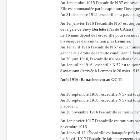
Au 1er octobre 1915 l'escadrille N 57 est bivou
Elle est commandée par le capitaione Duseigne
Au 31 décembre 1915 l'escadrille n'a pas chan
Au 1er janvier 1916 l'escadrille N 57 est touj
de la gare de
Savy Berlette
(Pas de CAlais)
Le 16 mars départ de l'escadrille pour son no
bivouaquée dans un terrain près
Lemmes
.
Au 1er avril 1916 l'escadrille N 57 est cantonn
gauche et à droite de la route conduisant à Ve
Au 30 juin 1916, l'escadrille n'a pas changé d
Au 1er juillet 1916 l'escadrille N 57 est toujo
d'aviationn (Arrivée à Lemmes le 20 mars 1916
Août 1916: Rattachement au GC 11
Au 30 septembre 1916 l'escadrille N 57 est to
Au 30 septembre 1916 l'escadrille N 57 est to
précédent.
Au 20 novembre 1916 l'escadrille se trouve ba
Au 1er janvier 1917 l'escadrille est toujours b
novembre 1916
Au 1er avril 17 l'Êscadrille est baraquée près le
Le 8 avril 1917 l'Escadrille fait mouvement et 