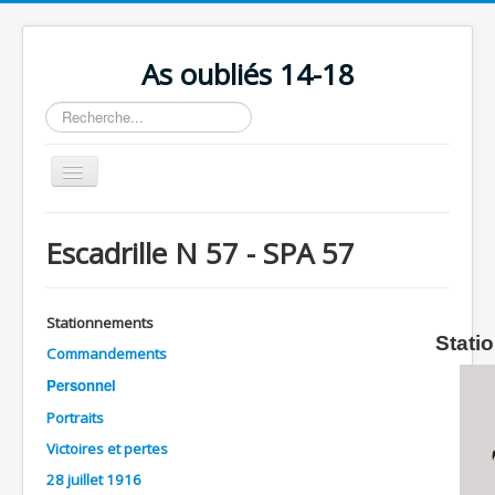
As oubliés 14-18
Rechercher
Basculer
la
navigation
Accueil
Escadrille N 57 - SPA 57
Chronologie
Escadrilles
Stationnements
Organisation
Stati
Commandements
Avions
Personnel
Personnels
Portraits
Victoires et pertes
Formation
28 juillet 1916
Doctrines