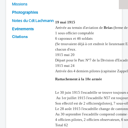
Missions
Batailles
Photographies
Les As
Notes du Cdt Lachmann
19 mai 1915
Cahiers des As
Arrivée au terrain d'aviation de
Brias
(ferme de 
Evénements
1 sous officier comptable
Citations
6 caporaux et 46 soldats
(Se trouvaient déjà à cet endroit le lieutenant 
chacun d'eux.
1915 mai 20
Départ pour le Parc N°7 de la Division d'Escad
1915 mai 24
Arrivée des 4 derniers pilotes (capitaine Zapp
Rattachement à la 10e armée
Le 30 juin 1915 l'escadrille se trouve toujour
Au 1er juillet 1915 l'escadrille N57 est toujo
Son effectif est de 2 officiers(pilotes), 7 sous-
Le 28 août 1915 l'escadrille change de cantonne
Au 30 septembre l'escadrille comprend comme e
4 officiers pilotes, 2 officiers observateurs, 6 s
Total 62