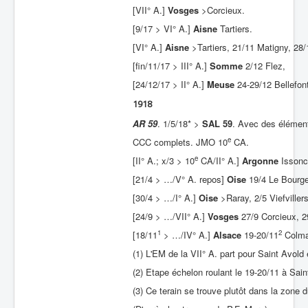
[VII° A.]
Vosges
>Corcieux.
[9/17 > VI° A.]
Aisne
Tartiers.
[VI° A.]
Aisne
>Tartiers, 21/11 Matigny, 28/
[fin/11/17 > III° A.]
Somme
2/12 Flez,
[24/12/17 > II° A.]
Meuse
24-29/12 Bellefont
1918
AR 59
. 1/5/18* >
SAL 59
. Avec des élémen
e
CCC complets. JMO 10
CA.
e
[II° A.; x/3 > 10
CA/II° A.]
Argonne
Issonc
[21/4 > …/V° A. repos]
Oise
19/4 Le Bourge
[30/4 > …/I° A.]
Oise
>Raray, 2/5 Viefviller
[24/9 > …/VII° A.]
Vosges
27/9 Corcieux, 29
1
2
[18/11
> …/IV° A.]
Alsace
19-20/11
Colma
(1) L'EM de la VII° A. part pour Saint Avold
(2) Etape échelon roulant le 19-20/11 à Sai
(3) Ce terain se trouve plutôt dans la zone 