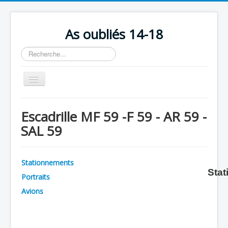
As oubliés 14-18
Rechercher
Basculer
la
navigation
Accueil
Escadrille MF 59 -F 59 - AR 59 -
Chronologie
SAL 59
Escadrilles
Organisation
Stationnements
Stat
Avions
Portraits
Personnels
Avions
Formation
Doctrines