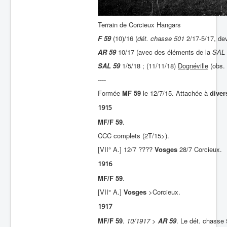
Terrain de Corcieux Hangars
F 59
(10)/16 (
dét. chasse 501
2/17-5/17, d
AR 59
10/17 (avec des éléments de la
SAL 
SAL 59
1/5/18 ; (11/11/18)
Dognéville
(obs. 
----
Formée
MF 59
le 12/7/15. Attachée à
diver
1915
MF/F 59
.
CCC complets (2T/15>).
[VII° A.] 12/7 ????
Vosges
28/7 Corcieux.
1916
MF/F 59
.
[VII° A.]
Vosges
>Corcieux.
1917
MF/F 59
.
10/1917
>
AR 59
. Le dét. chasse 