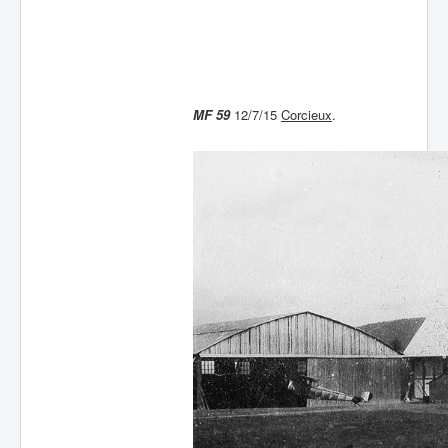
Batailles
Les As
Cahiers des As
MF 59
12/7/15
Corcieux
.