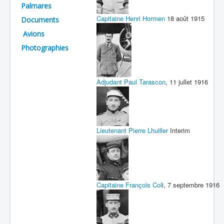
Palmares
Batailles
Capitaine Henri Hormen
18 août 1915
Documents
Les As
Avions
Photographies
Cahiers des As
Adjudant Paul Tarascon
, 11 jullet 1916
Lieutenant Pierre Lhuiller
Interim
Capitaine François Col
i, 7 septembre 1916