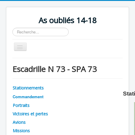
As oubliés 14-18
Rechercher
Basculer
la
navigation
Accueil
Escadrille N 73 - SPA 73
Chronologie
Escadrilles
Stationnements
Organisation
Stat
Commandement
Avions
Portraits
Personnels
Victoires et pertes
Avions
Formation
Missions
Doctrines