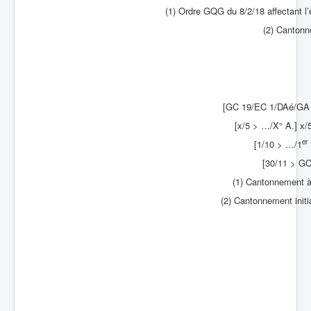
(1) Ordre GQG du 8/2/18 affectant l’e
(2) Cantonn
[GC 19/EC 1/DAé/GA F
[x/5 > …/X° A.] x/
er
[1/10 > …/1
[30/11 > GC
(1) Cantonnement 
(2) Cantonnement initi