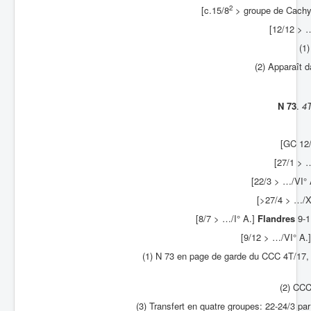
2
[c.15/8
> groupe de Cachy
[12/12 > 
(1
(2) Apparaît d
N 73
.
4
[GC 12
[27/1 > 
[22/3 > …/VI° 
[>27/4 > …/X
[8/7 > …/I° A.]
Flandres
9-1
[9/12 > …/VI° A.
(1) N 73 en page de garde du CCC 4T/17,
(2) CCC
(3) Transfert en quatre groupes: 22-24/3 par 