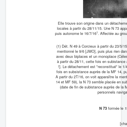
Elle trouve son origine dans un détachem
locales à partir du 28/11/15. Une N 73 app
1
puis autonome le 16/7/16
. Affectée au gro
(1) Dét. N 49 à Corcieux à partir du 23/5/15
mentionné le 9/6 [JMO], puis plus rien da
avec deux biplaces et un monoplace (Céles
à partir du 28/11, cette fois en subistan
!]. Le détachement est "reconstitué" le 1/
fois en subsistance auprès de la MF 14, p
A partir du 2T/16, on voit apparaître la me
14 et MF 59), la N 73 semble placée en sub
(date de fin de subistance auprès de la 
personnels navig
N 73
formée le
1
[cha