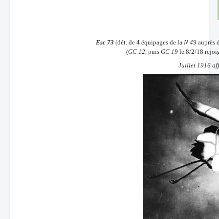
Batailles
Les As
Esc 73
(dét. de 4 équipages de la
N 49
auprès d
Cahiers des As
(
GC 12
, puis
GC 19
le 8/2/18 rejoi
Juillet 1916 af