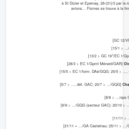
à St Dizier et Epernay, 26-(31)/3 par la
avions… Fismes se trouve à la limi
[GC 12/VI
[15/1 > …/
1
[13/2 > GC 19
/EC 1/Gp
[28/3 > EC 1/Gpmt Ménard/GAR]
Oi
[15/5 > EC 1/form. DAé/GQG; 25/5 > …,
[5/7 > …, dét. GAC; 20/7 > …/GQG]
Ch
[8/8 > …/ops
[6/9 > …/GQG (secteur GAC); 20/10 >
[11/11 >
[21/11 = …/GA Castelnau; 25/11 > …/G