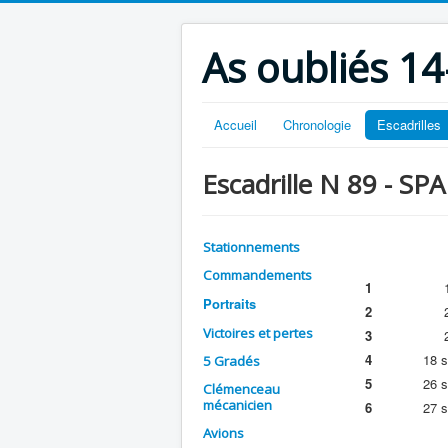
As oubliés 14
Accueil
Chronologie
Escadrilles
Escadrille N 89 - SPA
Stationnements
Commandements
1
Portraits
2
Victoires et pertes
3
4
18 
5 Gradés
5
26 
Clémenceau
mécanicien
6
27 
Avions