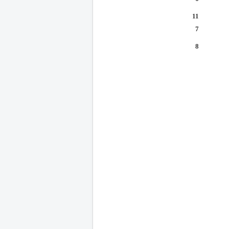
11
7
8