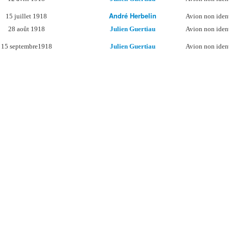
André Herbelin
15 juillet 1918
Avion non ident
28 août 1918
Julien Guertiau
Avion non ident
15 septembre1918
Julien Guertiau
Avion non ident