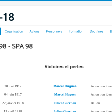
-18
Organisation
Avions
Personnels
Formation
Doctrines
B
 98 - SPA 98
Victoires et pertes
Marcel Hugues
20 mai 1917
Avion non ident
04 juin 1917
Marcel Hugues
Avion non ident
22 janvier 1918
Julien Guertiau
Ballon
12 avril 1918
Julien Guertiau
Avion non ident