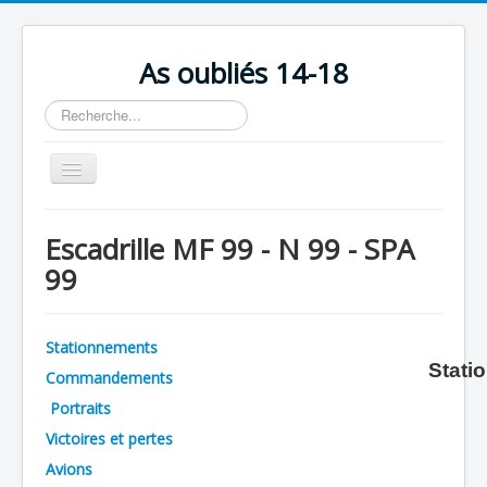
As oubliés 14-18
Rechercher
Basculer
la
navigation
Accueil
Escadrille MF 99 - N 99 - SPA
Chronologie
99
Escadrilles
Organisation
Stationnements
Stati
Avions
Commandements
Personnels
Portraits
Victoires et pertes
Formation
Avions
Doctrines