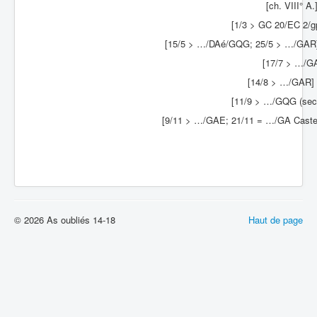
[ch. VIII° A.
[1/3 > GC 20/EC 2/g
[15/5 > …/DAé/GQG; 25/5 > …/GA
[17/7 > …/G
[14/8 > …/GAR]
[11/9 > …/GQG (sec
[9/11 > …/GAE; 21/11 = …/GA Castel
© 2026 As oubliés 14-18
Haut de page