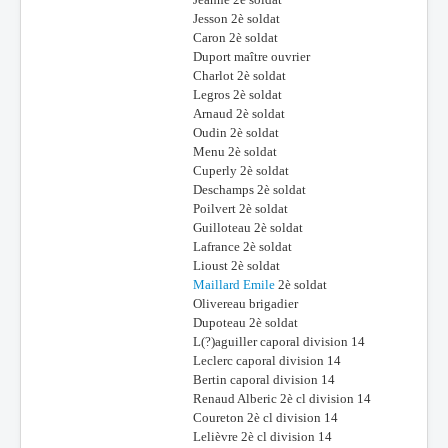
Jesson 2è soldat
Caron 2è soldat
Duport maître ouvrier
Charlot 2è soldat
Legros 2è soldat
Arnaud 2è soldat
Oudin 2è soldat
Menu 2è soldat
Cuperly 2è soldat
Deschamps 2è soldat
Poilvert 2è soldat
Guilloteau 2è soldat
Lafrance 2è soldat
Lioust 2è soldat
Maillard Emile
2è soldat
Olivereau brigadier
Dupoteau 2è soldat
L(?)aguiller caporal division 14
Leclerc caporal division 14
Bertin caporal division 14
Renaud Alberic 2è cl division 14
Coureton 2è cl division 14
Lelièvre 2è cl division 14