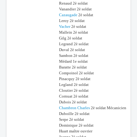
Renaud 2è soldat
Vanandier 2è soldat
Cazaugade
2è soldat
Leroy 2è soldat
Vacher
2è soldat
Mallein 2è soldat
Gilg 2è soldat
Legrand 2è soldat
Duval 2è soldat
Sambon 2è soldat
Médard 1e soldat
Baratte 2è soldat
Compoinol 2è soldat
Pinacquy 2è soldat
Legland 2è soldat
Cloutier 2è soldat
Cornuat 2è soldat
Dubois 2è soldat
Chambron Charles
2è soldat Mécanicien
Duboille 2è soldat
Serpe 2è soldat
Dominique 2è soldat
Huart maître ouvrier
Jeanne 2è soldat