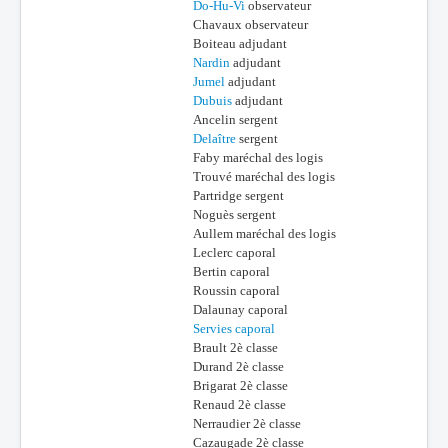
Do-Hu-Vi
observateur
Chavaux observateur
Boiteau adjudant
Nardin
adjudant
Jumel
adjudant
Dubuis
adjudant
Ancelin sergent
Delaître
sergent
Faby maréchal des logis
Trouvé maréchal des logis
Partridge sergent
Noguès sergent
Aullem maréchal des logis
Leclerc caporal
Bertin caporal
Roussin caporal
Dalaunay caporal
Servies caporal
Brault 2è classe
Durand 2è classe
Brigarat 2è classe
Renaud 2è classe
Nerraudier 2è classe
Cazaugade 2è classe