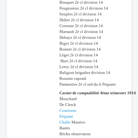
Bouquet 2è cl division 14
Feugeureux 2è cl division 14
Souples 2è cl division 14
Didier 2è cl division 14
Coronue 2è cl division 14
Marsault 2è cl division 14
Debaye 2è cl division 14
Bigot 2è cl division 14
Bonnet 2è cl division 14
Léger 2è cl division 14
Huet 2è cl division 14
Leroy 2è cl division 14
Baligout brigadier division 14
Roussin caporal
Parmentier 2è cl ord du lt Féquant
Carnet de comptabilité 4ème trimestre 1914
Mouchard
De Clerck
Coutisson
Féquant
Challe
Maurice
Barrès
Béchu observateur