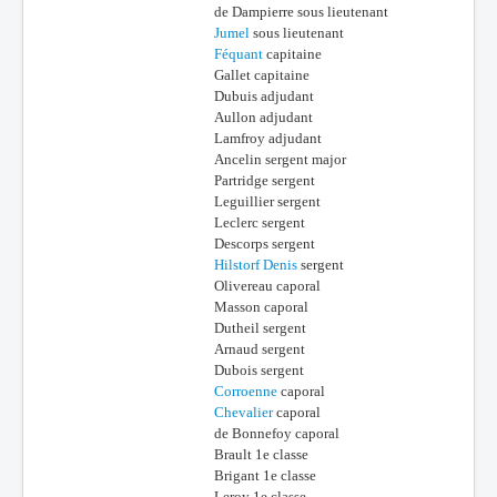
de Dampierre sous lieutenant
Jumel
sous lieutenant
Féquant
capitaine
Gallet capitaine
Dubuis adjudant
Aullon adjudant
Lamfroy adjudant
Ancelin sergent major
Partridge sergent
Leguillier sergent
Leclerc sergent
Descorps sergent
Hilstorf Denis
sergent
Olivereau caporal
Masson caporal
Dutheil sergent
Arnaud sergent
Dubois sergent
Corroenne
caporal
Chevalier
caporal
de Bonnefoy caporal
Brault 1e classe
Brigant 1e classe
Leroy 1e classe