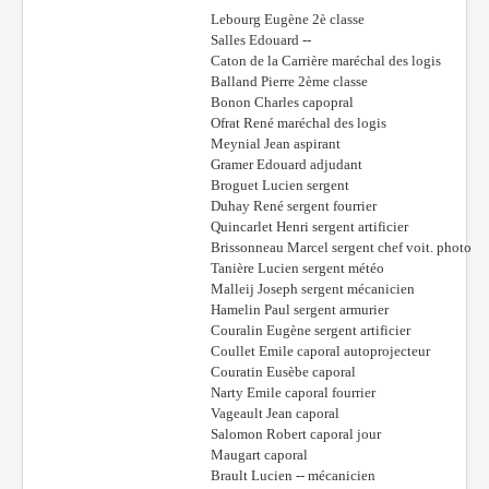
Lebourg Eugène 2è classe
Salles Edouard --
Caton de la Carrière maréchal des logis
Balland Pierre 2ème classe
Bonon Charles capopral
Ofrat René maréchal des logis
Meynial Jean aspirant
Gramer Edouard adjudant
Broguet Lucien sergent
Duhay René sergent fourrier
Quincarlet Henri sergent artificier
Brissonneau Marcel sergent chef voit. photo
Tanière Lucien sergent météo
Malleij Joseph sergent mécanicien
Hamelin Paul sergent armurier
Couralin Eugène sergent artificier
Coullet Emile caporal autoprojecteur
Couratin Eusèbe caporal
Narty Emile caporal fourrier
Vageault Jean caporal
Salomon Robert caporal jour
Maugart caporal
Brault Lucien -- mécanicien