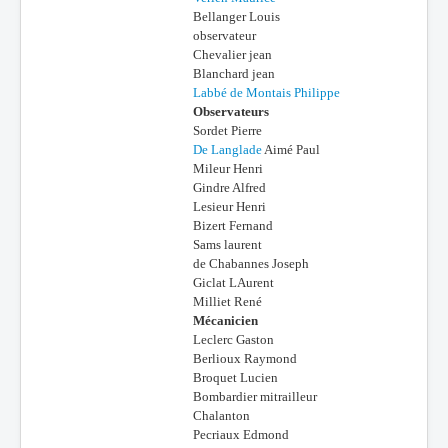
Bellanger Louis
observateur
Chevalier jean
Blanchard jean
Labbé de Montais Philippe
Observateurs
Sordet Pierre
De Langlade
Aimé Paul
Mileur Henri
Gindre Alfred
Lesieur Henri
Bizert Fernand
Sams laurent
de Chabannes Joseph
Giclat LAurent
Milliet René
Mécanicien
Leclerc Gaston
Berlioux Raymond
Broquet Lucien
Bombardier mitrailleur
Chalanton
Pecriaux Edmond