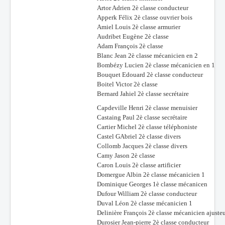
Artor Adrien 2è classe conducteur
Apperk Félix 2è classe ouvrier bois
Amiel Louis 2è classe armurier
Audribet Eugène 2è classe
Adam François 2è classe
Blanc Jean 2è classe mécanicien en 2
Bombézy Lucien 2è classe mécanicien en 1
Bouquet Edouard 2è classe conducteur
Boitel Victor 2è classe
Bernard Jahiel 2è classe secrétaire
Capdeville Henri 2è classe menuisier
Castaing Paul 2è classe secrétaire
Cartier Michel 2è classe téléphoniste
Castel GAbriel 2è classe divers
Collomb Jacques 2è classe divers
Camy Jason 2è classe
Caron Louis 2è classe artificier
Domergue Albin 2è classe mécanicien 1
Dominique Georges 1è classe mécanicen
Dufour William 2è classe conducteur
Duval Léon 2è classe mécanicien 1
Delinière François 2è classe mécanicien ajuste
Durosier Jean-pierre 2è classe conducteur