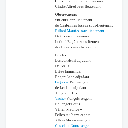
Couve Philippe sous-lieutenant
Gindre Alfred sous-lieutenant
Observateurs
Snileur Henri lieutenant
de Chabannes Joseph sous-lieutenant
Billard Maurice sous-lieutenant
De Coursou lieutenant
Lefroid Eugène sous-lieutenant
des Brunes sous-lieutenant
Pilotes
Lesieur Henri adjudant
De Breux --
Brézé Emmanuel
Bogart Léon adjudant
Gignoux
Paul sergent
de Lenfant adjudant
Tifagnon Hervé --
Vacher
François sergent
Bellanger Louis --
Vérien Maurice --
Pelleteret Pierre caporal
Allain Maurice sergent
Castelain Numa sergent