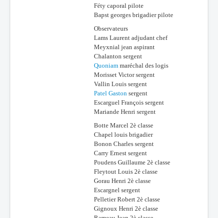
Féty caporal pilote
Bapst georges brigadier pilote
Observateurs
Lams Laurent adjudant chef
Meyxnial jean aspirant
Chalanton sergent
Quoniam
maréchal des logis
Morisset Victor sergent
Vallin Louis sergent
Patel Gaston
sergent
Escarguel François sergent
Mariande Henri sergent
Botte Marcel 2è classe
Chapel louis brigadier
Bonon Charles sergent
Carry Ernest sergent
Poudens Guillaume 2è classe
Fleytout Louis 2è classe
Gorau Henri 2è classe
Escargnel sergent
Pelletier Robert 2è classe
Gignoux Henri 2è classe
Rameau Jean 2è classe