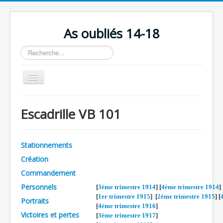
As oubliés 14-18
Rechercher
Basculer
la
navigation
Accueil
Escadrille VB 101
Chronologie
Escadrilles
Stationnements
Organisation
Création
Avions
Commandement
Personnels
Personnels
[
3ème trimestre 1914
] [
4ème trimestre 1914
]
[
1er trimestre 1915
] [
2ème trimestre 1915
] [
Portraits
Formation
[
4ème trimestre 1916
]
Victoires et pertes
[
3ème trimestre 1917
]
Doctrines