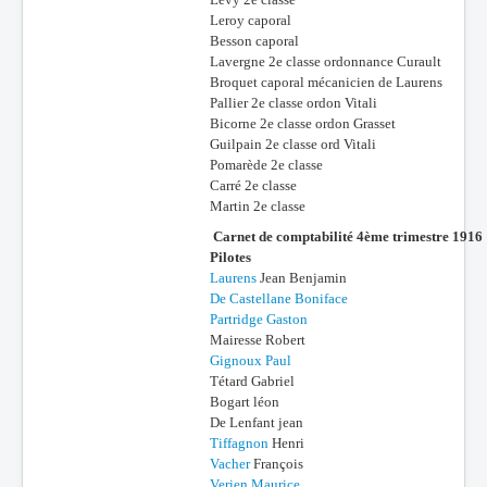
Leroy caporal
Besson caporal
Lavergne 2e classe ordonnance Curault
Broquet caporal mécanicien de Laurens
Pallier 2e classe ordon Vitali
Bicorne 2e classe ordon Grasset
Guilpain 2e classe ord Vitali
Pomarède 2e classe
Carré 2e classe
Martin 2e classe
Carnet de comptabilité 4ème trimestre 1916
Pilotes
Laurens
Jean Benjamin
De Castellane Boniface
Partridge Gaston
Mairesse Robert
Gignoux Paul
Tétard Gabriel
Bogart léon
De Lenfant jean
Tiffagnon
Henri
Vacher
François
Verien Maurice