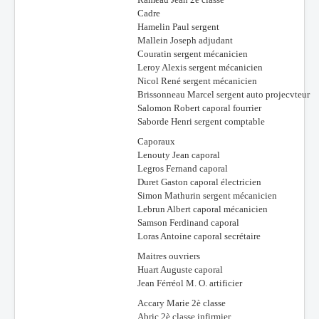
Cadre
Hamelin Paul sergent
Mallein Joseph adjudant
Couratin sergent mécanicien
Leroy Alexis sergent mécanicien
Nicol René sergent mécanicien
Brissonneau Marcel sergent auto projecvteur
Salomon Robert caporal fourrier
Saborde Henri sergent comptable
Caporaux
Lenouty Jean caporal
Legros Fernand caporal
Duret Gaston caporal électricien
Simon Mathurin sergent mécanicien
Lebrun Albert caporal mécanicien
Samson Ferdinand caporal
Loras Antoine caporal secrétaire
Maitres ouvriers
Huart Auguste caporal
Jean Férréol M. O. artificier
Accary Marie 2è classe
Abric 2è classe infirmier