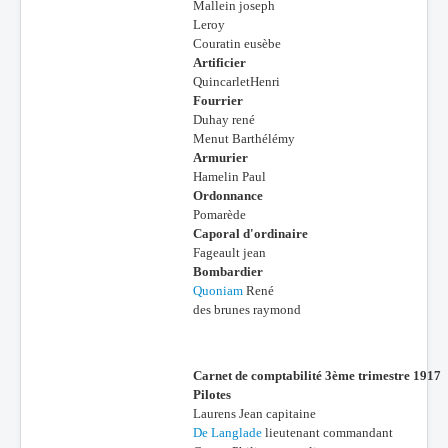
Mallein joseph
Leroy
Couratin eusèbe
Artificier
QuincarletHenri
Fourrier
Duhay rené
Menut Barthélémy
Armurier
Hamelin Paul
Ordonnance
Pomarède
Caporal d'ordinaire
Fageault jean
Bombardier
Quoniam
René
des brunes raymond
Carnet de comptabilité 3ème trimestre 1917
Pilotes
Laurens Jean capitaine
De Langlade
lieutenant commandant