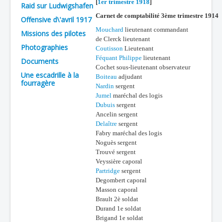
[
1er trimestre 1918
]
Raid sur Ludwigshafen
Batailles
Carnet de comptabilité 3ème trimestre 1914
Offensive d\'avril 1917
Mouchard
lieutenant commandant
Les As
Missions des pilotes
de Clerck lieutenant
Photographies
Cahiers des As
Coutisson
Lieutenant
Féquant Philippe
lieutenant
Documents
Cochet sous-lieutenant observateur
Une escadrille à la
Boiteau
adjudant
fourragère
Nardin
sergent
Jumel
maréchal des logis
Dubuis
sergent
Ancelin sergent
Delaître
sergent
Fabry maréchal des logis
Noguès sergent
Trouvé sergent
Veyssière caporal
Partridge
sergent
Degombert caporal
Masson caporal
Brault 2è soldat
Durand 1e soldat
Brigand 1e soldat