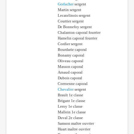
Gorlacher
sergent
Martin sergent
Lecatelinois sergent
Courtier sergent
De Bonnefoy sergent
Chalanton caporal fourrier
Hamelin caporal fourrier
Cordier sergent
Bourdarie caporal
Bonamy caporal
Oliveau caporal
Masson caporal
Arnaud caporal
Dubois caporal
Corroenne caporal
Chevalier
sergent
Brault 1e classe
Brigant 1e classe
Leroy 1e classe
Mallein 1e classe
Duval 2e classe
Samson maître ouvrier
Huart maître ouvrier