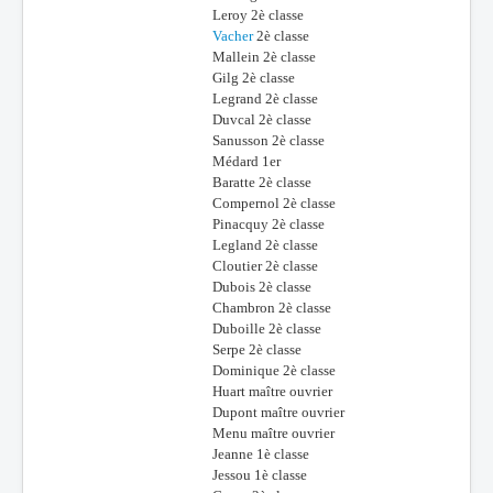
Leroy 2è classe
Vacher
2è classe
Mallein 2è classe
Gilg 2è classe
Legrand 2è classe
Duvcal 2è classe
Sanusson 2è classe
Médard 1er
Baratte 2è classe
Compernol 2è classe
Pinacquy 2è classe
Legland 2è classe
Cloutier 2è classe
Dubois 2è classe
Chambron 2è classe
Duboille 2è classe
Serpe 2è classe
Dominique 2è classe
Huart maître ouvrier
Dupont maître ouvrier
Menu maître ouvrier
Jeanne 1è classe
Jessou 1è classe