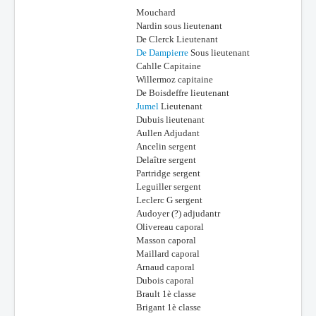
Mouchard
Nardin sous lieutenant
De Clerck Lieutenant
De Dampierre
Sous lieutenant
Cahlle Capitaine
Willermoz capitaine
De Boisdeffre lieutenant
Jumel
Lieutenant
Dubuis lieutenant
Aullen Adjudant
Ancelin sergent
Delaître sergent
Partridge sergent
Leguiller sergent
Leclerc G sergent
Audoyer (?) adjudantr
Olivereau caporal
Masson caporal
Maillard caporal
Arnaud caporal
Dubois caporal
Brault 1è classe
Brigant 1è classe