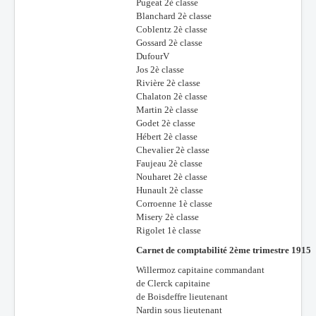
Pugeat 2è classe
Blanchard 2è classe
Coblentz 2è classe
Gossard 2è classe
DufourV
Jos 2è classe
Rivière 2è classe
Chalaton 2è classe
Martin 2è classe
Godet 2è classe
Hébert 2è classe
Chevalier 2è classe
Faujeau 2è classe
Nouharet 2è classe
Hunault 2è classe
Corroenne 1è classe
Misery 2è classe
Rigolet 1è classe
Carnet de comptabilité 2ème trimestre 1915
Willermoz capitaine commandant
de Clerck capitaine
de Boisdeffre lieutenant
Nardin sous lieutenant