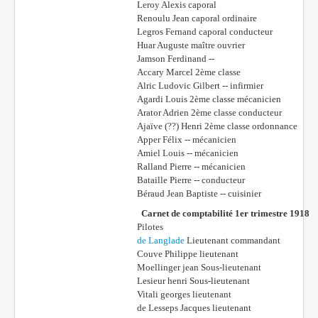
Leroy Alexis caporal
Renoulu Jean caporal ordinaire
Legros Fernand caporal conducteur
Huar Auguste maître ouvrier
Jamson Ferdinand --
Accary Marcel 2ème classe
Alric Ludovic Gilbert -- infirmier
Agardi Louis 2ème classe mécanicien
Arator Adrien 2ème classe conducteur
Ajaïve (??) Henri 2ème classe ordonnance
Apper Félix -- mécanicien
Amiel Louis -- mécanicien
Ralland Pierre -- mécanicien
Bataille Pierre -- conducteur
Béraud Jean Baptiste -- cuisinier
Carnet de comptabilité 1er trimestre 1918
Pilotes
de Langlade
Lieutenant commandant
Couve Philippe lieutenant
Moellinger jean Sous-lieutenant
Lesieur henri Sous-lieutenant
Vitali georges lieutenant
de Lesseps Jacques lieutenant