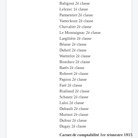
Baligout 2è classe
Lelezec 1è classe
Parmentier 2è classe
Varreckout 2è classe
Chevalier 2è classe
Le Montaignac 2è classe
Largilière 2è classe
Béasse 2è classe
Duheil 2è classe
Wattrelot 2è classe
Boniface 2è classe
Barès 2è classe
Robeert 2è classe
Papiou 2è classe
Faré 2è classe
Riallaud 2è classe
Schautz 2è classe
Laloi 2è classe
Dubault 2è classe
Morisot 2è classe
Dufour 2è classe
Dugay 2è classe
Carnet de comptabilité 1er trimestre 1915