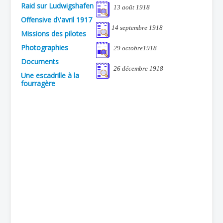
Raid sur Ludwigshafen
13 août 1918
Batailles
Offensive d\'avril 1917
14 septembre 1918
Les As
Missions des pilotes
Photographies
Cahiers des As
29 octobre1918
Documents
26 décembre 1918
Une escadrille à la
fourragère