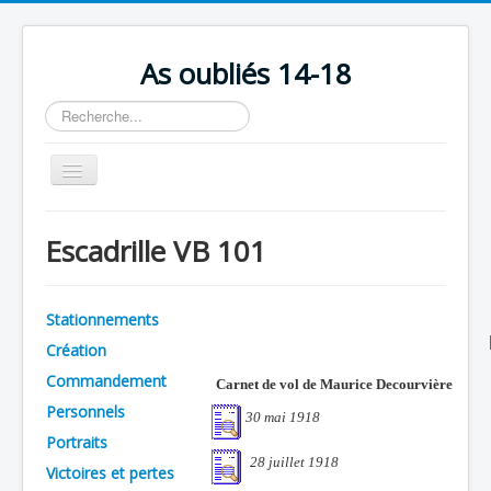
As oubliés 14-18
Rechercher
Basculer
la
navigation
Accueil
Escadrille VB 101
Chronologie
Escadrilles
Stationnements
Organisation
Création
Avions
Commandement
Carnet de vol de Maurice Decourvière
Personnels
Personnels
30 mai 1918
Portraits
Formation
28 juillet 1918
Victoires et pertes
Doctrines