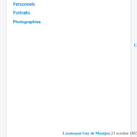
Personnels
Batailles
Portraits
Les As
Photographies
Cahiers des As
C
Lieutenant Guy de Montjou
23 octobre 1915