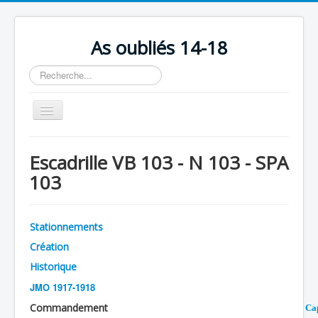
As oubliés 14-18
Rechercher
Basculer
la
navigation
Accueil
Escadrille VB 103 - N 103 - SPA
Chronologie
103
Escadrilles
Organisation
Stationnements
Avions
Création
Personnels
Historique
JMO 1917-1918
Formation
Commandement
Cap
Doctrines