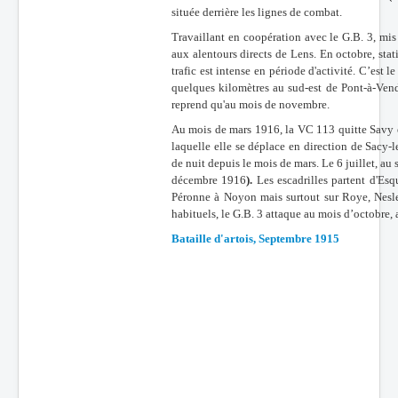
située derrière les lignes de combat.
Batailles
Travaillant en coopération avec le G.B. 3, mis
Les As
aux alentours directs de Lens. En octobre, sta
trafic est intense en période d'activité. C’est 
Cahiers des As
quelques kilomètres au sud-est de Pont-à-Vendin
reprend qu'au mois de novembre.
Au mois de mars 1916, la VC 113 quitte Savy et 
laquelle elle se déplace en direction de Sacy-l
de nuit depuis le mois de mars. Le 6 juillet, au
décembre 1916
).
Les escadrilles partent d'Esq
Péronne à Noyon mais surtout sur Roye, Nesle 
habituels, le G.B. 3 attaque au mois d’octobre, 
Bataille d'artois, Septembre 1915