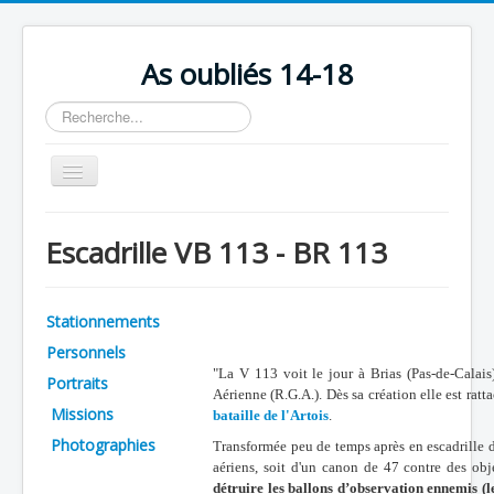
As oubliés 14-18
Rechercher
Basculer
la
navigation
Accueil
Escadrille VB 113 - BR 113
Chronologie
Escadrilles
Stationnements
Organisation
Personnels
Avions
"La V 113 voit le jour à Brias (Pas-de-Calais
Portraits
Aérienne (R.G.A.). Dès sa création elle est rat
Personnels
Missions
bataille de l'Artois
.
Photographies
Transformée peu de temps après en escadrille d
Formation
aériens, soit d'un canon de 47 contre des obje
Doctrines
détruire les ballons d’observation ennemis (