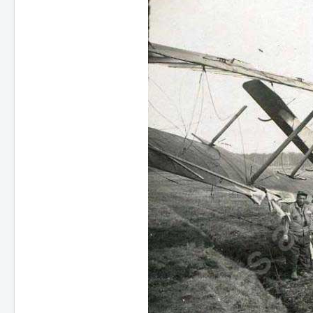
Batailles
Les As
Cahiers des As