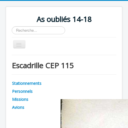
As oubliés 14-18
Rechercher
Basculer
la
navigation
Accueil
Escadrille CEP 115
Chronologie
Escadrilles
Stationnements
Organisation
Personnels
Avions
Missions
Personnels
Avions
Formation
Doctrines