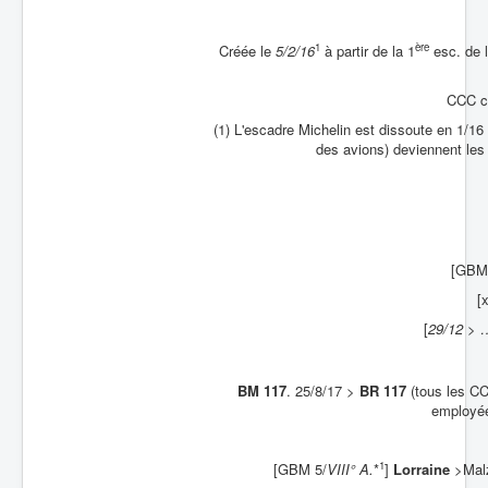
Batailles
1
ère
Créée le
5/2/16
à partir de la 1
esc. de l
Les As
CCC co
Cahiers des As
(1) L'escadre Michelin est dissoute en 1/16 
des avions) deviennent le
[GBM
[
[
29/12 > 
BM 117
. 25/8/17 >
BR 117
(tous les CC
employée
1
[GBM 5/
VIII° A.
*
]
Lorraine
>Malz