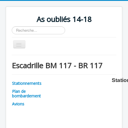
As oubliés 14-18
Rechercher
Basculer
la
navigation
Accueil
Escadrille BM 117 - BR 117
Chronologie
Escadrilles
Stati
Stationnements
Organisation
Plan de
bombardement
Avions
Avions
Personnels
Formation
Doctrines