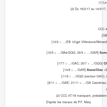
(1) Le
(2) Du 16/2/17 au 14/5/17, 
CCC 4T
[GB
[10/2 > …/EB 12/gpt Villeneuve/Ménar
[15/5 > …/DAé/GQG; 25/5 > …/GAR]
Som
[17/7 > …/GAC; 20/7 > …/GQG]
C
[14/8 > …/GAR]
Aisne/Oise
>Bl
[11/9 > …/GQG (secteur GAC);
[9/11 > …/GAE; 21/11 = …/GA Castelnau; 
(2) CCC 4T/18 manquant, probableme
D'après les travaux de P.F. Mary.