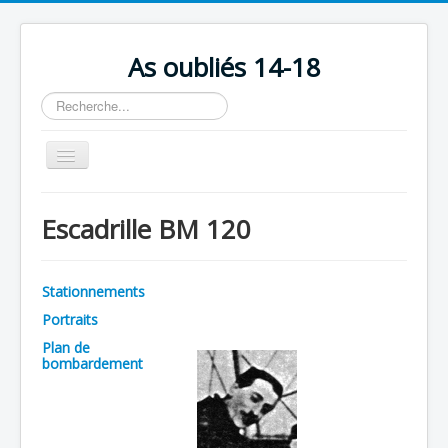
As oubliés 14-18
Rechercher
Basculer
la
navigation
Accueil
Escadrille BM 120
Chronologie
Escadrilles
Stationnements
Organisation
Portraits
Avions
Plan de
bombardement
Personnels
Formation
Doctrines