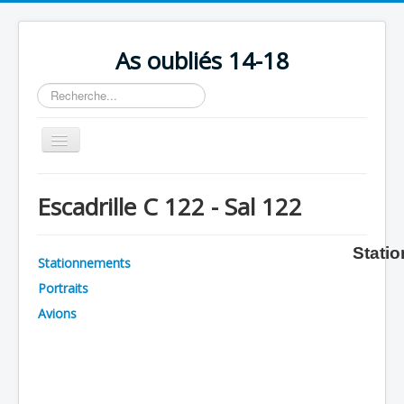
As oubliés 14-18
Rechercher
Basculer
la
navigation
Accueil
Escadrille C 122 - Sal 122
Chronologie
Escadrilles
Stati
Stationnements
Organisation
Portraits
Avions
Avions
Personnels
Formation
Doctrines