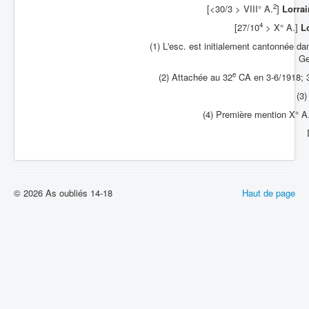
2
[<30/3 > VIII° A.
]
Lorrai
4
[27/10
> X° A.]
L
(1) L'esc. est initialement cantonnée dan
Ge
e
(2) Attachée au 32
CA en 3-6/1918; 3
(3)
(4) Première mention X° A.
© 2026 As oubliés 14-18
Haut de page