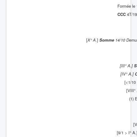
Formée le 
Batailles
CCC
4T/19
Les As
Cahiers des As
[
X° A
.]
Somme
14/10 Demuin
[III° A.]
S
[IV° A.]
[<1/10 
[VIII°
(1) 
[V
[9/1 > I° A