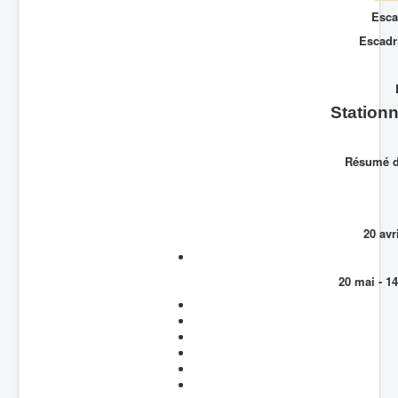
Esca
Batailles
Escadri
Les As
Cahiers des As
Stationn
Résumé de
20 avr
20 mai - 1