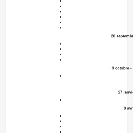
20 septembr
19 octobre -
27 janvi
8 avr