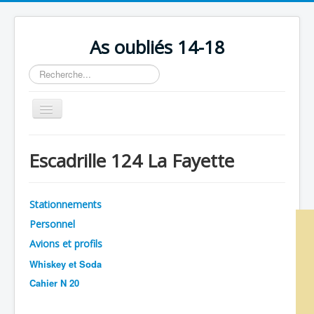
As oubliés 14-18
Rechercher
Basculer
la
navigation
Accueil
Escadrille 124 La Fayette
Chronologie
Escadrilles
Stationnements
Organisation
Personnel
Avions
Avions et profils
Personnels
Whiskey et Soda
Cahier N 20
Formation
Doctrines