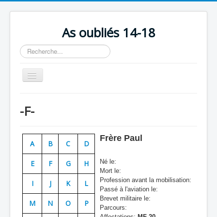
As oubliés 14-18
Rechercher
Basculer
la
navigation
Accueil
-F-
Chronologie
Escadrilles
Frère Paul
A
B
C
D
Organisation
Né le:
E
F
G
H
Avions
Mort le:
Profession avant la mobilisation:
Personnels
I
J
K
L
Passé à l'aviation le:
Formation
Brevet militaire le:
M
N
O
P
Parcours:
Doctrines
Affectations:
MF 20