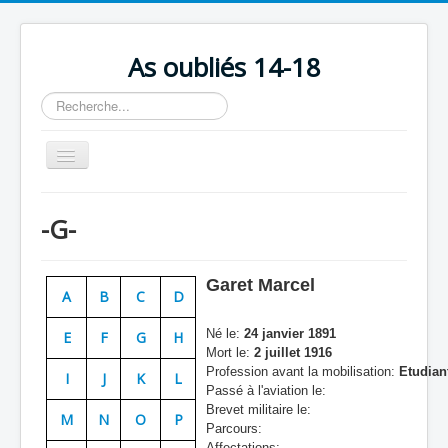
As oubliés 14-18
Rechercher
Basculer
la
navigation
Accueil
-G-
Chronologie
Escadrilles
Garet Marcel
A
B
C
D
Organisation
Né le:
24 janvier 1891
E
F
G
H
Avions
Mort le:
2 juillet 1916
Profession avant la mobilisation:
Etudian
Personnels
I
J
K
L
Passé à l'aviation le:
Formation
Brevet militaire le:
M
N
O
P
Parcours:
Doctrines
Affectations: