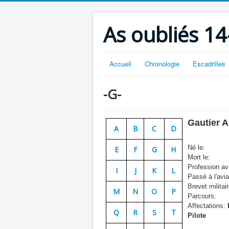
As oubliés 14
Accueil
Chronologie
Escadrilles
-G-
Gautier A
A
B
C
D
Né le:
E
F
G
H
Mort le:
Profession ava
I
J
K
L
Passé à l'avia
Brevet militair
M
N
O
P
Parcours:
Affectations:
Q
R
S
T
Pilote