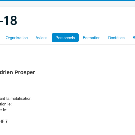
-18
Organisation
Avions
Personnels
Formation
Doctrines
B
drien Prosper
nt la mobilisation:
tion le:
e le:
HF 7