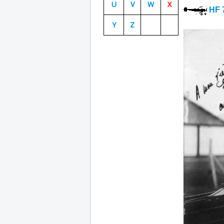
U
V
W
X
HF 
Y
Z