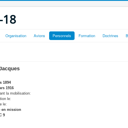
-18
Organisation
Avions
Personnels
Formation
Doctrines
B
Jacques
s 1894
rs 1916
nt la mobilisation:
tion le:
e le:
 en mission
C 9