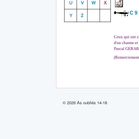
U
V
W
X
C 9
Y
Z
Ceux qui ont c
d'un charme et 
Pascal GERA
(Remerciement
© 2026 As oubliés 14-18