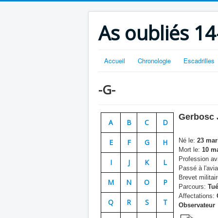
As oubliés 14
Accueil
Chronologie
Escadrilles
-G-
Gerbosc 
A
B
C
D
Né le:
23 mar
E
F
G
H
Mort le:
10 ma
Profession ava
I
J
K
L
Passé à l'avia
Brevet militair
M
N
O
P
Parcours:
Tué
Affectations:
Q
R
S
T
Observateur