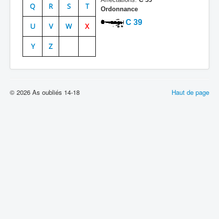
Q
R
S
T
Ordonnance
Batailles
C 39
U
V
W
X
Les As
Y
Z
Cahiers des As
© 2026 As oubliés 14-18
Haut de page