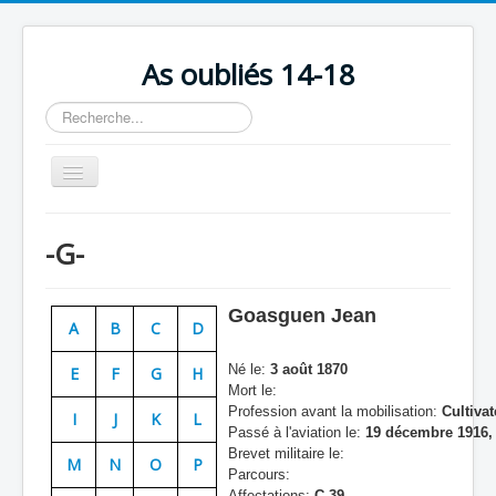
As oubliés 14-18
Rechercher
Basculer
la
navigation
Accueil
-G-
Chronologie
Escadrilles
Goasguen Jean
A
B
C
D
Organisation
Né le:
3 août 1870
E
F
G
H
Avions
Mort le:
Profession avant la mobilisation:
Cultivat
Personnels
I
J
K
L
Passé à l'aviation le:
19 décembre 1916,
Formation
Brevet militaire le:
M
N
O
P
Parcours:
Doctrines
Affectations:
C 39