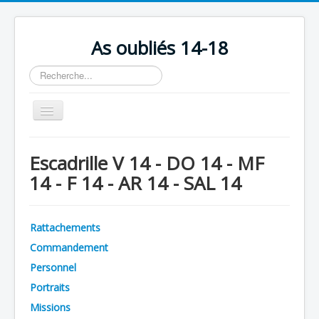
As oubliés 14-18
Rechercher
Basculer
la
navigation
Accueil
Escadrille V 14 - DO 14 - MF
Chronologie
14 - F 14 - AR 14 - SAL 14
Escadrilles
Organisation
Rattachements
Avions
Commandement
Personnels
Personnel
Portraits
Formation
Missions
Doctrines