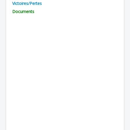
Victoires/Pertes
Batailles
Documents
Les As
Cahiers des As