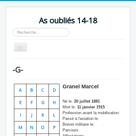
As oubliés 14-18
Rechercher
Basculer
la
navigation
Accueil
-G-
Chronologie
Escadrilles
Granel Marcel
A
B
C
D
Organisation
Né le:
20 juillet 1881
E
F
G
H
Avions
Mort le:
11 janvier 1915
Profession avant la mobilisation:
Personnels
I
J
K
L
Passé à l'aviation le:
Formation
Brevet militaire le:
M
N
O
P
Parcours:
Doctrines
Affectations: