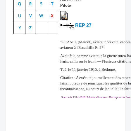
Q
R
S
T
Pilote
Batailles
U
V
W
X
Les As
REP 27
Y
Z
Cahiers des As
"GRANEL (Marcel), aviateur breveté, capora
aviateur à l'Escadrille R. 27.
Avait fait, comme aviateur, la guerre turco-ba
Paris, enfin sur le front. — Plusieurs citation
Tué, le 11 janvier 1915, à Béthune.
Citation : A exécuté journellement des recon
faisant preuve de remarquables qualités de bra
reconnaissance, au cours de laquelle il a fait
Guerre de 1914-1918. Tableau d'honneur. Morts pour la Fran