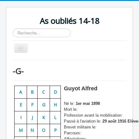
As oubliés 14-18
Rechercher
Basculer
la
navigation
Accueil
-G-
Chronologie
Escadrilles
Guyot Alfred
A
B
C
D
Organisation
Né le:
1er mai 1898
E
F
G
H
Avions
Mort le:
Profession avant la mobilisation:
Personnels
I
J
K
L
Passé à l'aviation le:
29 août 1916 Elève-
Formation
Brevet militaire le:
M
N
O
P
Parcours:
Doctrines
Affectations: