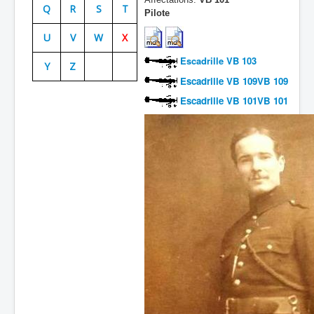
Q
R
S
T
Pilote
Batailles
U
V
W
X
Les As
Escadrille VB 103
Y
Z
Cahiers des As
Escadrille VB 109VB 109
Escadrille VB 101VB 101