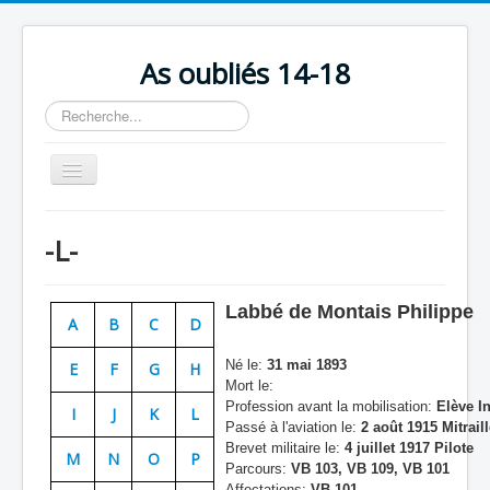
As oubliés 14-18
Rechercher
Basculer
la
navigation
Accueil
-L-
Chronologie
Escadrilles
Labbé de Montais Philippe
A
B
C
D
Organisation
Né le:
31 mai 1893
E
F
G
H
Avions
Mort le:
Profession avant la mobilisation:
Elève I
Personnels
I
J
K
L
Passé à l'aviation le:
2 août 1915 Mitrail
Formation
Brevet militaire le:
4 juillet 1917 Pilote
M
N
O
P
Parcours:
VB 103, VB 109, VB 101
Doctrines
Affectations:
VB 101