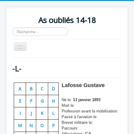
As oubliés 14-18
Rechercher
Basculer
la
navigation
Accueil
-L-
Chronologie
Escadrilles
Lafosse Gustave
A
B
C
D
Organisation
Né le:
13 janvier 1893
E
F
G
H
Avions
Mort le:
Profession avant la mobilisation:
Personnels
I
J
K
L
Passé à l'aviation le:
Formation
Brevet militaire le:
M
N
O
P
Parcours:
Doctrines
Affectations:
C 6