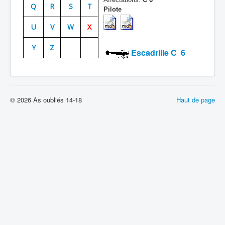
Q
R
S
T
Pilote
Batailles
U
V
W
X
Les As
Y
Z
Cahiers des As
Escadrille C 6
© 2026 As oubliés 14-18
Haut de page