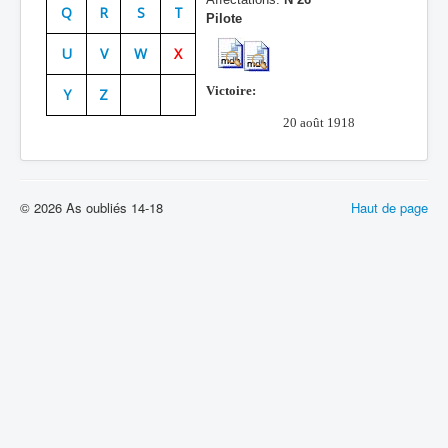
Q
R
S
T
Pilote
Batailles
U
V
W
X
Les As
Victoire:
Y
Z
Cahiers des As
20 août 1918
© 2026 As oubliés 14-18
Haut de page