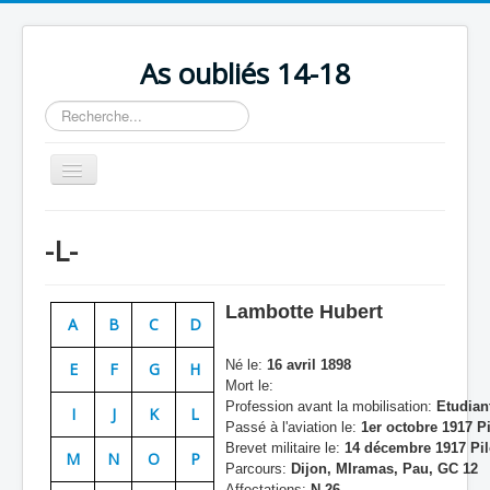
As oubliés 14-18
Rechercher
Basculer
la
navigation
Accueil
-L-
Chronologie
Escadrilles
Lambotte Hubert
A
B
C
D
Organisation
Né le:
16 avril 1898
E
F
G
H
Avions
Mort le:
Profession avant la mobilisation:
Etudian
Personnels
I
J
K
L
Passé à l'aviation le:
1er octobre 1917 Pi
Formation
Brevet militaire le:
14 décembre 1917 Pil
M
N
O
P
Parcours:
Dijon, MIramas, Pau, GC 12
Doctrines
Affectations:
N 26