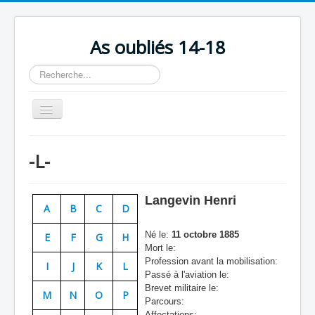
As oubliés 14-18
Rechercher
Basculer
la
navigation
Accueil
-L-
Chronologie
Escadrilles
Langevin Henri
A
B
C
D
Organisation
Né le:
11 octobre 1885
E
F
G
H
Avions
Mort le:
Profession avant la mobilisation:
Personnels
I
J
K
L
Passé à l'aviation le:
Formation
Brevet militaire le:
M
N
O
P
Parcours:
Doctrines
Affectations: