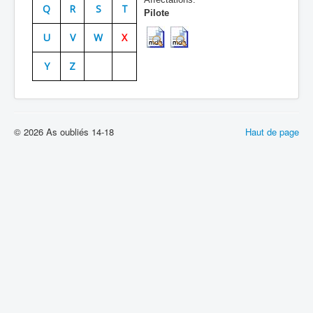
Q
R
S
T
Pilote
Batailles
U
V
W
X
Les As
Y
Z
Cahiers des As
© 2026 As oubliés 14-18
Haut de page