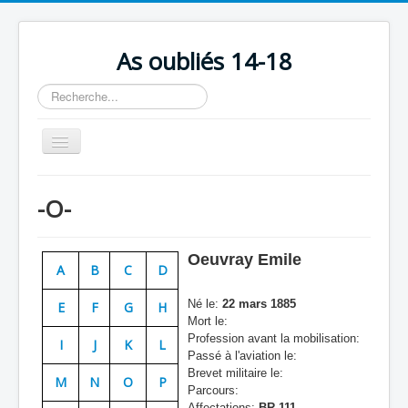
As oubliés 14-18
Rechercher
Basculer
la
navigation
Accueil
-O-
Chronologie
Escadrilles
Oeuvray Emile
A
B
C
D
Organisation
Né le:
22 mars 1885
E
F
G
H
Avions
Mort le:
Profession avant la mobilisation:
Personnels
I
J
K
L
Passé à l'aviation le:
Formation
Brevet militaire le:
M
N
O
P
Parcours:
Doctrines
Affectations:
BR 111