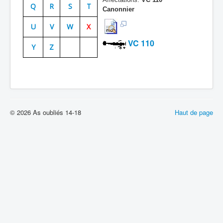
Q
R
S
T
Canonnier
Batailles
U
V
W
X
Les As
VC 110
Y
Z
Cahiers des As
© 2026 As oubliés 14-18
Haut de page