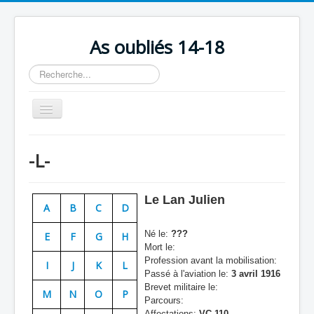
As oubliés 14-18
Rechercher
Basculer
la
navigation
Accueil
-L-
Chronologie
Escadrilles
Le Lan Julien
A
B
C
D
Organisation
Né le:
???
E
F
G
H
Avions
Mort le:
Profession avant la mobilisation:
Personnels
I
J
K
L
Passé à l'aviation le:
3 avril 1916
Formation
Brevet militaire le:
M
N
O
P
Parcours:
Doctrines
Affectations:
VC 110