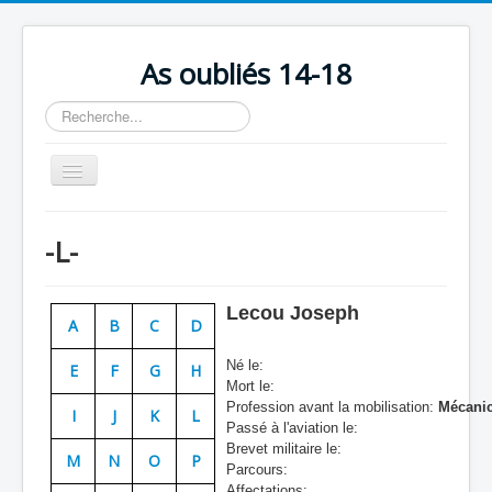
As oubliés 14-18
Rechercher
Basculer
la
navigation
Accueil
-L-
Chronologie
Escadrilles
Lecou Joseph
A
B
C
D
Organisation
Né le:
E
F
G
H
Avions
Mort le:
Profession avant la mobilisation:
Mécanic
Personnels
I
J
K
L
Passé à l'aviation le:
Formation
Brevet militaire le:
M
N
O
P
Parcours:
Doctrines
Affectations: