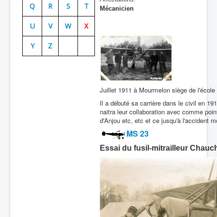
Q
R
S
T
Mécanicien
Batailles
U
V
W
X
Les As
Y
Z
Cahiers des As
Juillet 1911 à Mourmelon siège de l'école
Il a débuté sa carrière dans le civil en 
naitra leur collaboration avec comme point 
d'Anjou etc, etc et ce jusqu'à l'accident 
MS 23
Essai du fusil-mitrailleur Chauc