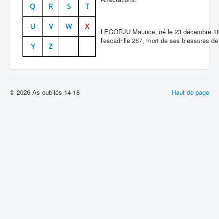
Q
R
S
T
Batailles
U
V
W
X
Les As
LEGORJU Maurice, né le 23 décembre 1894
l'escadrille 287, mort de ses blessures de 
Y
Z
Cahiers des As
© 2026 As oubliés 14-18
Haut de page