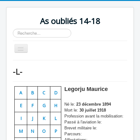
As oubliés 14-18
Rechercher
Basculer
la
navigation
Accueil
-L-
Chronologie
Escadrilles
Legorju Maurice
A
B
C
D
Organisation
Né le:
23 décembre 1894
E
F
G
H
Avions
Mort le:
30 juillet 1918
Profession avant la mobilisation:
Personnels
I
J
K
L
Passé à l'aviation le:
Formation
Brevet militaire le:
M
N
O
P
Parcours:
Doctrines
Affectations: