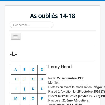
As oubliés 14-18
Rechercher
Basculer
la
navigation
Accueil
-L-
Chronologie
Escadrilles
Leroy Henri
A
B
C
D
Organisation
Né le:
27 septembre 1998
E
F
G
H
Avions
Mort le:
Profession avant la mobilisation:
Négocia
Personnels
I
J
K
L
Passé à l'aviation le:
28 octobre 1916 (?)
Formation
Brevet militaire le:
25 janvier 1917 (?) Pi
M
N
O
P
Parcours:
21 ème Aérostiers,
Doctrines
Affectations:
N 12, N158