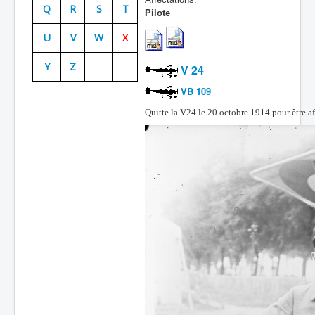
Q
R
S
T
Pilote
Batailles
U
V
W
X
Les As
Y
Z
Cahiers des As
V 24
VB 109
Quitte la V24 le 20 octobre 1914 pour être a