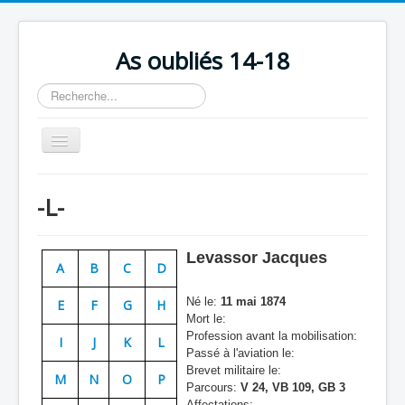
As oubliés 14-18
Rechercher
Basculer
la
navigation
Accueil
-L-
Chronologie
Escadrilles
Levassor Jacques
A
B
C
D
Organisation
Né le:
11 mai 1874
E
F
G
H
Avions
Mort le:
Profession avant la mobilisation:
Personnels
I
J
K
L
Passé à l'aviation le:
Formation
Brevet militaire le:
M
N
O
P
Parcours:
V 24, VB 109, GB 3
Doctrines
Affectations: