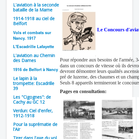
L'aviation à la seconde
Batailles
bataille de la Marne
1914-1918 au ciel de
Les As
Belfort
Cahiers des As
Le
Concours d'aviat
Vols et combats sur
Nancy. 1917
L'Escadrille Lafayette
L'aviation au Chemin
Pour répondre aux besoins de l'armée, 34
des Dames
dans un concours de vitesse où ils devr
1916 de Belfort à Nancy
devront démontrer leurs qualités ascensi
pré de luzerne, des chaumes et un champ
Le lapin à la
Seuls 8 appareils termineront le concours
trompette: Escadrille
39
Pages en consultation:
Les "Cigognes": de
Cachy au GC 12
Verdun: Ciel d'enfer,
1912-1918
Pour la suprématie de
l'Air
Tirer dans l'axe du vol