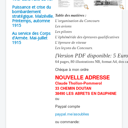
Puissance et crise du
bombardement
Table des matières :
stratégique. Malzéville.
Printemps, automne
L’organisation du Concours
1915
Les avions
Les pilotes
Au service des Corps
L’éphéméride des épreuves qualificatives
d'Armée. Mai-juillet
1915
L’épreuve de vitesse
Les leçons du Concours.
[Version PDF disponible
: 5 Eur
64
pages, 80 illustrations NB, format A4, dos ca
Chèque à mon ordre
NOUVELLE ADRESSE
Claude Thollon-Pommerol
33 CHEMIN DOUTAN
38490 LES ABRETS EN DAUPHINE
ou
Paypal compte
paypal.me/asoublies
ou commande: