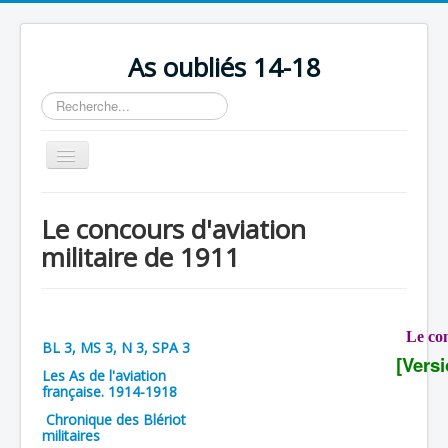
As oubliés 14-18
Rechercher
Basculer
la
navigation
Accueil
Le concours d'aviation
Chronologie
militaire de 1911
Escadrilles
Organisation
Le con
Avions
BL 3, MS 3, N 3, SPA 3
[Vers
Personnels
Les As de l'aviation
française. 1914-1918
Formation
Chronique des Blériot
militaires
Doctrines