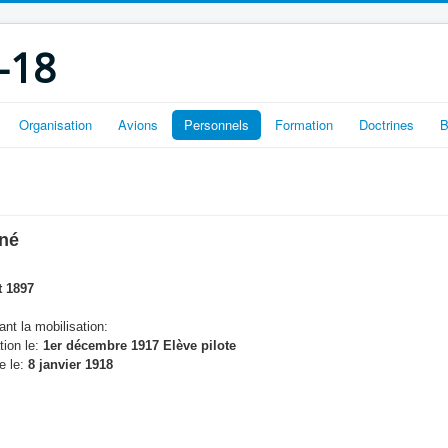
-18
Organisation
Avions
Personnels
Formation
Doctrines
B
né
t 1897
nt la mobilisation:
tion le:
1er décembre 1917 Elève pilote
e le:
8 janvier 1918