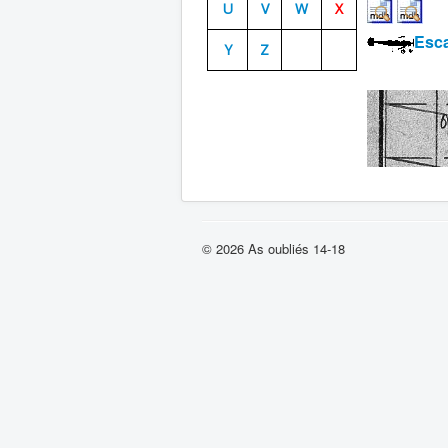
U
V
W
X
Esca
Y
Z
© 2026 As oubliés 14-18