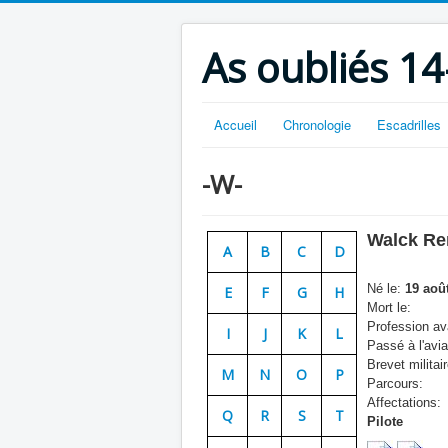
As oubliés 14
Accueil
Chronologie
Escadrilles
-W-
Walck Re
A
B
C
D
Né le:
19 aoû
E
F
G
H
Mort le:
Profession ava
I
J
K
L
Passé à l'avia
Brevet militair
M
N
O
P
Parcours:
Affectations:
Q
R
S
T
Pilote