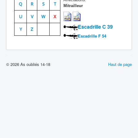
Q
R
S
T
Mitrailleur
Batailles
U
V
W
X
Les As
Escadrille C 39
Y
Z
Cahiers des As
Escadrille F 54
© 2026 As oubliés 14-18
Haut de page