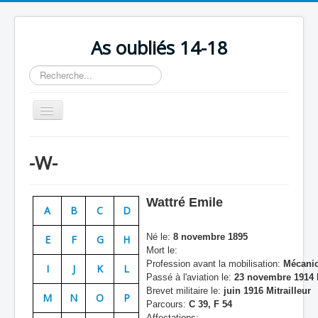
As oubliés 14-18
Rechercher
Basculer
la
navigation
Accueil
-W-
Chronologie
Escadrilles
Wattré Emile
A
B
C
D
Organisation
Né le:
8 novembre 1895
E
F
G
H
Avions
Mort le:
Profession avant la mobilisation:
Mécanic
Personnels
I
J
K
L
Passé à l'aviation le:
23 novembre 1914 
Formation
Brevet militaire le:
juin 1916 Mitrailleur
M
N
O
P
Parcours:
C 39, F 54
Doctrines
Affectations: