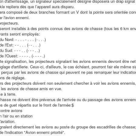
in d'atterrissage, un signaleur spécialement désigné disposera un drap signal
kle repliera dès que l’appareil aura disparu.
sera composé de deux branches formant un V dont la pointe sera orientée co
ar l'avion ennemi.
rojecteurs.
seront installés à des points connus des avions de chasse (tous les 6 km env
vants seront employés:
Nord: - . . . - . . . (- . . .)
'Est: - - . . . (- - . . .)
Sud: - - - . . (- - - . .)
l'Ouest: - - - - . (- - - - .)
ette signalisation, les projecteurs signalant les avions ennemis devront être n
glage d'artillerie. Ceux-ci, d'ailleurs, le cas échéant, pourront fair ele même si
 perçus par les avions de chasse qui peuvent ne pas remarquer leur indicatio
ions de réglage.
s des projecteurs doivent non seulement chercher à voir les avions ennemis,
les avions de chasse amis en vue.
e à terre.
chasse ne doivent être prévenus de l'arrivée ou du passage des avions ennemi
 de guet répartis sur le front de l'armée:$
 contre avions
n l'air ou en station
'aviation.
gnalent directement les avions au poste du groupe des escadrilles de chasse; 
 l'indication "Avion ennemi priorité".