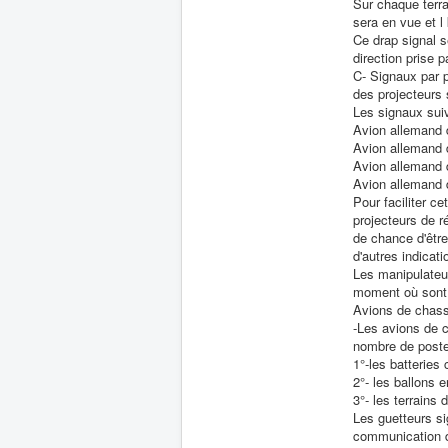
Sur chaque terra
sera en vue et l 
Ce drap signal 
direction prise p
C- Signaux par p
des projecteurs 
Les signaux sui
Avion allemand du 
Avion allemand de l
Avion allemand du 
Avion allemand de 
Pour faciliter c
projecteurs de ré
de chance d'être
d'autres indicat
Les manipulateur
moment où sont 
Avions de chass
-Les avions de 
nombre de postes
1°-les batteries
2°- les ballons e
3°- les terrains d
Les guetteurs si
communication de