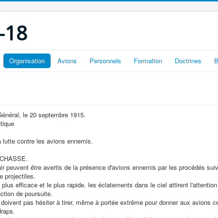
-18
Organisation
Avions
Personnels
Formation
Doctrines
B
Général, le 20 septembre 1915.
tique
la lutte contre les avions ennemis.
 CHASSE.
air peuvent être avertis de la présence d'avions ennemis par les procédés sui
 projectiles.
lus efficace et le plus rapide. les éclatements dans le ciel attirent l'attention 
ction de poursuite.
 doivent pas hésiter à tirer, même à portée extrême pour donner aux avions ce
draps.