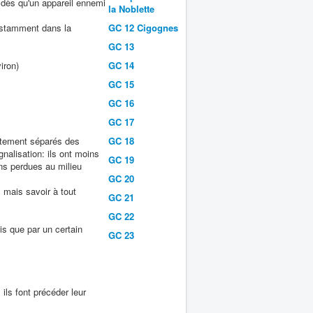
 dès qu'un appareil ennemi
la Noblette
nstamment dans la
GC 12 Cigognes
GC 13
iron)
GC 14
GC 15
GC 16
GC 17
ettement séparés des
GC 18
gnalisation: ils ont moins
GC 19
ns perdues au milieu
GC 20
 mais savoir à tout
GC 21
GC 22
s que par un certain
GC 23
ils font précéder leur