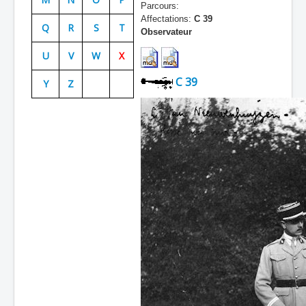
Parcours:
Batailles
Affectations:
C 39
Q
R
S
T
Observateur
Les As
U
V
W
X
Cahiers des As
C 39
Y
Z