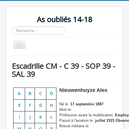
As oubliés 14-18
Rechercher
Basculer
la
navigation
Accueil
Escadrille CM - C 39 - SOP 39 -
Chronologie
SAL 39
Escadrilles
Organisation
Nieuwenhuyze Alex
A
B
C
D
Avions
Né le:
17 septembre 1887
E
F
G
H
Personnels
Mort le:
Profession avant la mobilisation:
Employé
I
J
K
L
Formation
Passé à l'aviation le:
juillet 1915 Observ
Brevet militaire le:
Doctrines
M
N
O
P