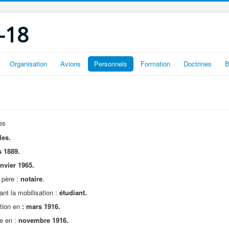
-18
Organisation
Avions
Personnels
Formation
Doctrines
B
es
les.
 1889.
anvier 1965.
 père :
notaire
.
ant la mobilisation :
étudiant.
ation en
: mars 1916.
re en :
novembre 1916.