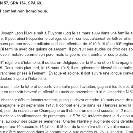
N 57, SPA 154, SPA 69.
, 1 combat non homologué.
 Joseph Léon Nuville naît à Puybrun (Lot) le 11 mars 1889 dans une famille ai
re. Il peut ainsi fréquenter le collège, obtenir son baccalauréat ès-lettres et 
e
mpues par son service militaire qu’il doit effectuer de 1910 à 1912 au 83
régime
’il termine avec des galons de sergent. Il poursuit ses études de droit dès son 
evenir notaire comme son père, mais la guerre vient contrarier ses projets.
e
83
régiment d’infanterie, il se bat en Belgique, sur la Marne et en Champagne
5. Deux mois plus tard, le 16 mars 1915, il est grièvement blessé d’une balle d
tranchées prises à l’ennemi. Evacué et soigné, il doit suivre une longue con
 déclaré inapte à l’infanterie.
te continuer la lutte et se porte volontaire pour l’aviation, gagnant les écoles
r en ressortir breveté et affecté au mois de novembre 1916 à l’escadrille N
e chasseur débute laborieusement, puisqu’il devra attendre 10 mois avant de 
mpagne le 24 septembre 1917. Il combat ensuite dans les Flandres avec la 
nt, puis de nouveau en Champagne où il obtient un second succès le 12 mars 
es offensives allemandes de printemps : la SPA 57, intégrée dans la division 
insi au cœur des batailles aériennes. Charles Nuville y augmente considérabl
mportera 10 succès le 15 juillet 1918 lors de la dernière offensive allemande 
neur d’être mentionné dans le communiqué aux armées du 25 juillet 1918. Il par