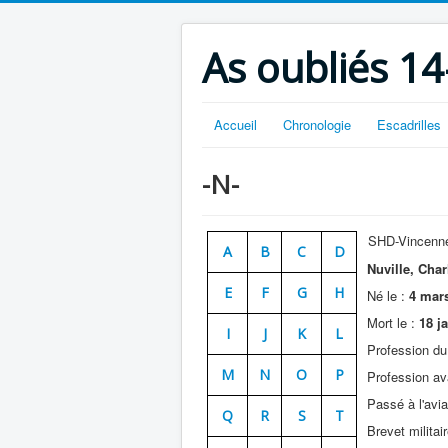
As oubliés 14
Accueil
Chronologie
Escadrilles
-N-
SHD-Vincenn
A
B
C
D
Nuville, Char
E
F
G
H
Né le :
4 mars
Mort le :
18 j
I
J
K
L
Profession du
M
N
O
P
Profession av
Passé à l'avi
Q
R
S
T
Brevet militai