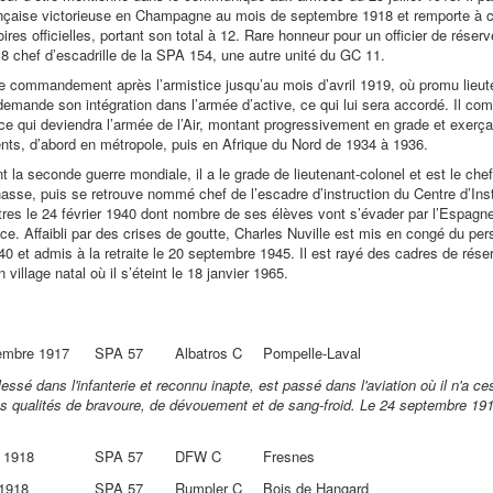
rançaise victorieuse en Champagne au mois de septembre 1918 et remporte à 
oires officielles, portant son total à 12. Rare honneur pour un officier de réser
 chef d’escadrille de la SPA 154, une autre unité du GC 11.
le commandement après l’armistice jusqu’au mois d’avril 1919, où promu lieuten
demande son intégration dans l’armée d’active, ce qui lui sera accordé. Il c
 ce qui deviendra l’armée de l’Air, montant progressivement en grade et exerça
, d’abord en métropole, puis en Afrique du Nord de 1934 à 1936.
 la seconde guerre mondiale, il a le grade de lieutenant-colonel et est le chef
asse, puis se retrouve nommé chef de l’escadre d’instruction du Centre d’Ins
tres le 24 février 1940 dont nombre de ses élèves vont s’évader par l’Espagne 
ice. Affaibli par des crises de goutte, Charles Nuville est mis en congé du pe
0 et admis à la retraite le 20 septembre 1945. Il est rayé des cadres de rése
 village natal où il s’éteint le 18 janvier 1965.
embre 1917
SPA 57
Albatros C
Pompelle-Laval
ssé dans l'infanterie et reconnu inapte, est passé dans l'aviation où il n'a ce
es qualités de bravoure, de dévouement et de sang-froid. Le 24 septembre 191
 1918
SPA 57
DFW C
Fresnes
 1918
SPA 57
Rumpler C
Bois de Hangard