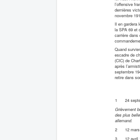
l’offensive f
dernières vict
novembre 1918
Il en gardera 
la SPA 69 et 
carrière dans
commandements
Quand survient
escadre de ch
(CIC) de Char
après l’armist
septembre 194
retire dans son
1
24 sept
Grièvement ble
des plus bell
allemand.
2
12 mars
3
12 avril