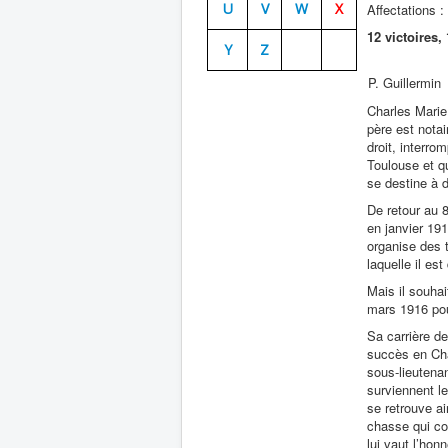
U
V
W
X
Affectations :
12 victoires
Y
Z
P. Guillermin
Charles Marie
père est notai
droit, interro
Toulouse et qu
se destine à d
De retour au 
en janvier 191
organise des 
laquelle il est
Mais il souhai
mars 1916 pou
Sa carrière d
succès en Cha
sous-lieutena
surviennent l
se retrouve a
chasse qui co
lui vaut l’hon