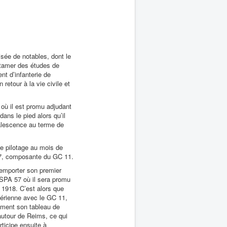
sée de notables, dont le
entamer des études de
nt d’infanterie de
retour à la vie civile et
 où il est promu adjudant
ans le pied alors qu’il
valescence au terme de
 de pilotage au mois de
 57, composante du GC 11.
remporter son premier
SPA 57 où il sera promu
1918. C’est alors que
aérienne avec le GC 11,
ement son tableau de
autour de Reims, ce qui
ticipe ensuite à