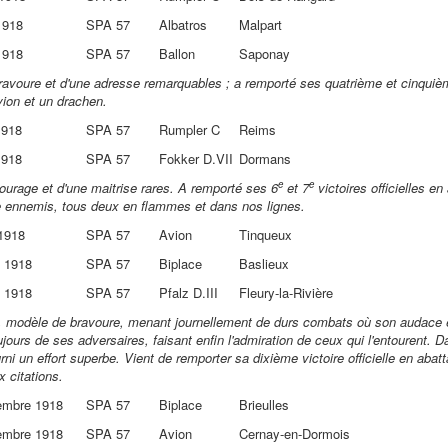
1918
SPA 57
Albatros
Malpart
1918
SPA 57
Ballon
Saponay
bravoure et d'une adresse remarquables ; a remporté ses quatrième et cinquiè
vion et un drachen.
1918
SPA 57
Rumpler C
Reims
1918
SPA 57
Fokker D.VII
Dormans
e
e
courage et d'une maitrise rares. A remporté ses 6
et 7
victoires officielles en
 ennemis, tous deux en flammes et dans nos lignes.
 1918
SPA 57
Avion
Tinqueux
t 1918
SPA 57
Biplace
Baslieux
t 1918
SPA 57
Pfalz D.III
Fleury-la-Rivière
ite, modèle de bravoure, menant journellement de durs combats où son audace
jours de ses adversaires, faisant enfin l'admiration de ceux qui l'entourent. D
urni un effort superbe. Vient de remporter sa dixième victoire officielle en aba
x citations.
embre 1918
SPA 57
Biplace
Brieulles
embre 1918
SPA 57
Avion
Cernay-en-Dormois