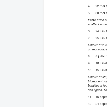
4
22 mai 
5
30 mai 
Pilote d'une 
abattant un a
6
24 juin 
7
25 juin 
Officier d'un 
un monoplace
8
8 juillet
9
10 juille
10
15 juille
Officier d'él
triomphent tou
batailles a fo
nos lignes. Si
11
16 sept
12
24 sept