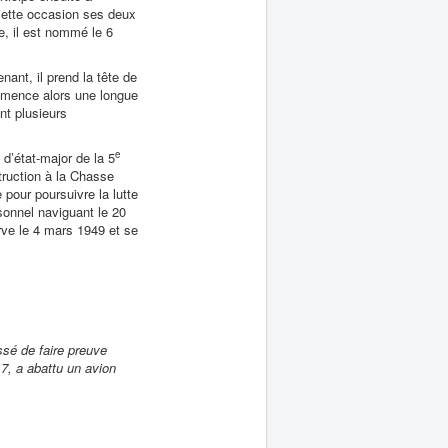
cette occasion ses deux
ve, il est nommé le 6
ant, il prend la tête de
ommence alors une longue
nt plusieurs
e
 d’état-major de la 5
truction à la Chasse
pour poursuivre la lutte
rsonnel naviguant le 20
rve le 4 mars 1949 et se
ssé de faire preuve
7, a abattu un avion