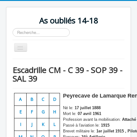
As oubliés 14-18
Rechercher
Basculer
la
navigation
Accueil
Escadrille CM - C 39 - SOP 39 -
Chronologie
SAL 39
Escadrilles
Organisation
Peyrecave de Lamarque Ren
A
B
C
D
Avions
Né le:
17 juillet 1888
E
F
G
H
Mort le:
07 avril 1961
Personnels
Profession avant la mobilisation:
Attaché
I
J
K
L
Formation
Passé à l'aviation le:
1915
Brevet militaire le:
1er juillet 1915 , Pilot
Doctrines
M
N
O
P
Parcours:
34è Artillerie,