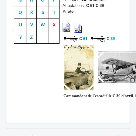
Affectations:
C 61 C 39
Batailles
Pilote
Q
R
S
T
Les As
U
V
W
X
Cahiers des As
Y
Z
C 61
C 39
Commandant de l'escadrille C 39 d'avril 