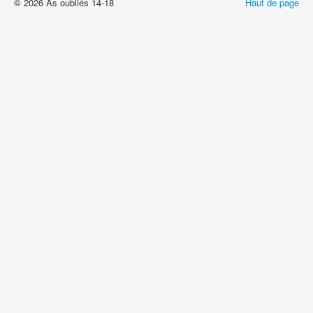
© 2026 As oubliés 14-18
Haut de page