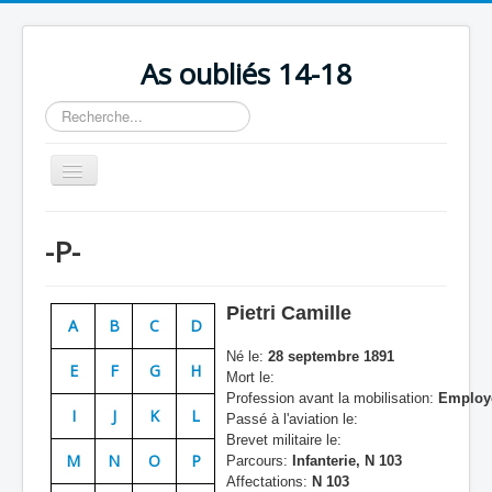
As oubliés 14-18
Rechercher
Basculer
la
navigation
Accueil
-P-
Chronologie
Escadrilles
Pietri Camille
A
B
C
D
Organisation
Né le:
28 septembre 1891
E
F
G
H
Avions
Mort le:
Profession avant la mobilisation:
Employ
Personnels
I
J
K
L
Passé à l'aviation le:
Brevet militaire le:
Formation
M
N
O
P
Parcours:
Infanterie, N 103
Affectations:
N 103
Doctrines