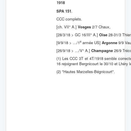
1918
Batailles
SPA 151
.
Les As
CCC complets.
[ch. VII° A.]
Vosges
2/7 Chaux,
Cahiers des As
[28/3/18 > GC 16/III° A.]
Oise
28-31/3 Thie
e
[9/9/18 > …/1
armée US]
Argonne
9/9 Vau
[26/9/18 > …/V° A.]
Champagne
26/9 Tréc
(1) Les CCC 3T et 4T/1918 semble correcte
16 rejoignent Bergnicourt le 30/10 et Lhéry le
(2) "Hautes Marzelles-Bégnicourt".