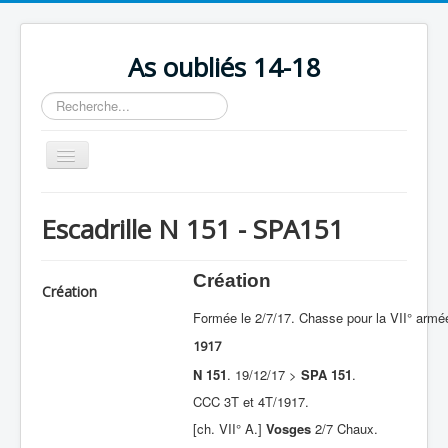
As oubliés 14-18
Rechercher
Basculer
la
navigation
Accueil
Escadrille N 151 - SPA151
Chronologie
Escadrilles
Création
Création
Organisation
Formée le 2/7/17. Chasse pour la VII° armée
Avions
1917
Personnels
N 151
. 19/12/17 >
SPA 151
.
CCC 3T et 4T/1917.
Formation
[ch. VII° A.]
Vosges
2/7 Chaux.
Doctrines