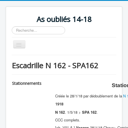
As oubliés 14-18
Rechercher
Basculer
la
navigation
Accueil
Escadrille N 162 - SPA162
Chronologie
Escadrilles
Stationnements
Stati
Organisation
Créée le 28/1/18 par dédoublement de la
N 
Avions
1918
Personnels
N 162
. 1/5/18 >
SPA 162
.
Formation
CCC complets.
Doctrines
[ch. VII° A.]
Vosges
28/1/18 Chaux> Corcie