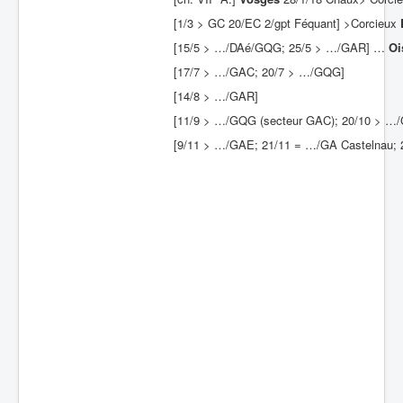
[1/3 > GC 20/EC 2/gpt Féquant] >Corcieux
Batailles
[15/5 > …/DAé/GQG; 25/5 > …/GAR] …
Oi
Les As
[17/7 > …/GAC; 20/7 > …/GQG]
Cahiers des As
[14/8 > …/GAR]
[11/9 > …/GQG (secteur GAC); 20/10 > …
[9/11 > …/GAE; 21/11 = …/GA Castelnau; 2