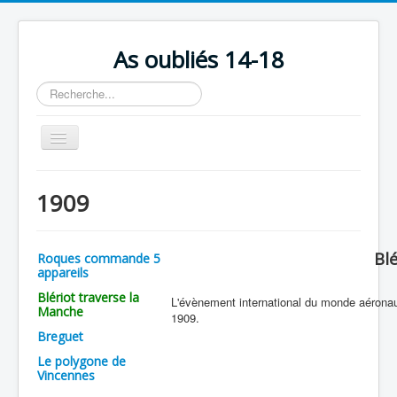
As oubliés 14-18
Rechercher
Basculer
la
navigation
Accueil
1909
Chronologie
Escadrilles
Bl
Roques commande 5
Organisation
appareils
Blériot traverse la
Avions
L'évènement international du monde aéronauti
Manche
1909.
Personnels
Breguet
Le polygone de
Formation
Vincennes
Doctrines