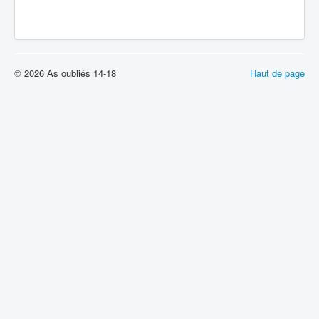
Batailles
Les As
Cahiers des As
© 2026 As oubliés 14-18
Haut de page