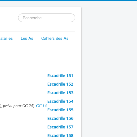
Rechercher
atailles
Les As
Cahiers des As
Escadrille 151
Escadrille 152
Escadrille 153
Escadrille 154
?), prévu pour GC 24
).
GC 14
Escadrille 155
Escadrille 156
Escadrille 157
Escadrille 158