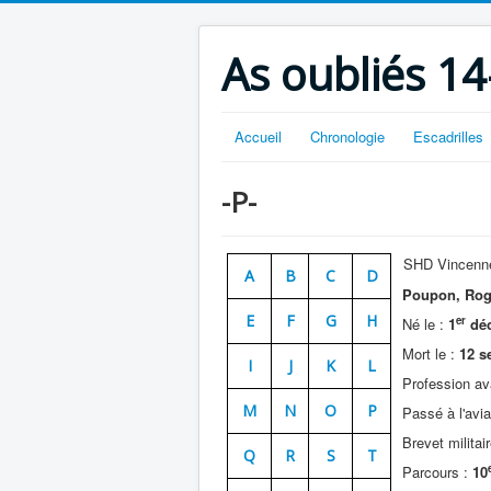
As oubliés 14
Accueil
Chronologie
Escadrilles
-P-
SHD Vincenn
A
B
C
D
Poupon, Rog
E
F
G
H
er
Né le :
1
déc
Mort le :
12 se
I
J
K
L
Profession ava
M
N
O
P
Passé à l'aviat
Brevet militair
Q
R
S
T
Parcours :
10