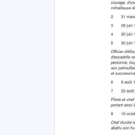
courage, d'un
mitrailleuse d
2
31 mar
3
28 juin
4
30 juin
5
30 juin
Officier d'éli
d'escadrille 
personne, tou
aux patrouill
et successive
6
9 août 
7
22 août
Pilote et che
portant ainsi 
8
10 octo
Chef d'unité 
abattu son hui