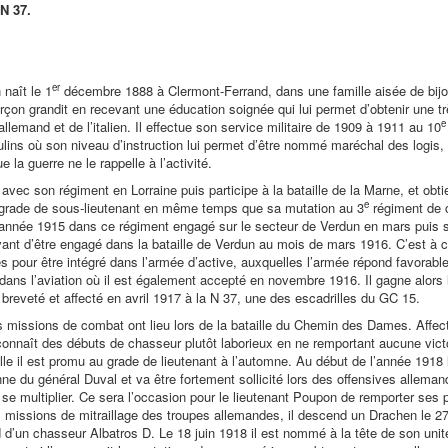
N 37.
er
naît le 1
décembre 1888 à Clermont-Ferrand, dans une famille aisée de bij
arçon grandit en recevant une éducation soignée qui lui permet d’obtenir une t
e
l’allemand et de l’italien. Il effectue son service militaire de 1909 à 1911 au 10
ins où son niveau d’instruction lui permet d’être nommé maréchal des logis, e
e la guerre ne le rappelle à l’activité.
s avec son régiment en Lorraine puis participe à la bataille de la Marne, et obt
e
grade de sous-lieutenant en même temps que sa mutation au 3
régiment de 
l’année 1915 dans ce régiment engagé sur le secteur de Verdun en mars puis
ant d’être engagé dans la bataille de Verdun au mois de mars 1916. C’est à c
 pour être intégré dans l’armée d’active, auxquelles l’armée répond favorab
 dans l’aviation où il est également accepté en novembre 1916. Il gagne alors 
t breveté et affecté en avril 1917 à la N 37, une des escadrilles du GC 15.
 missions de combat ont lieu lors de la bataille du Chemin des Dames. Affect
 connaît des débuts de chasseur plutôt laborieux en ne remportant aucune vict
le il est promu au grade de lieutenant à l’automne. Au début de l’année 1918 
nne du général Duval et va être fortement sollicité lors des offensives allema
se multiplier. Ce sera l’occasion pour le lieutenant Poupon de remporter ses 
s missions de mitraillage des troupes allemandes, il descend un Drachen le 27
d d’un chasseur Albatros D. Le 18 juin 1918 il est nommé à la tête de son unité 