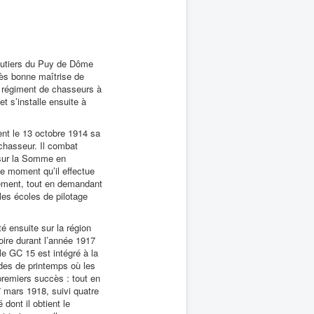
outiers du Puy de Dôme
rès bonne maîtrise de
régiment de chasseurs à
t s’installe ensuite à
ient le 13 octobre 1914 sa
chasseur. Il combat
 sur la Somme en
e moment qu’il effectue
lement, tout en demandant
les écoles de pilotage
é ensuite sur la région
oire durant l’année 1917
le GC 15 est intégré à la
ndes de printemps où les
premiers succès : tout en
 mars 1918, suivi quatre
dont il obtient le