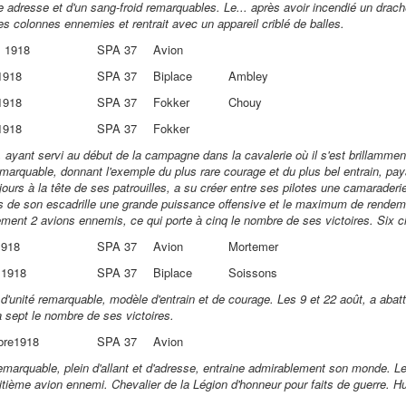
e adresse et d'un sang-froid remarquables. Le... après avoir incendié un drach
es colonnes ennemies et rentrait avec un appareil criblé de balles.
s 1918
SPA 37
Avion
 1918
SPA 37
Biplace
Ambley
 1918
SPA 37
Fokker
Chouy
 1918
SPA 37
Fokker
te, ayant servi au début de la campagne dans la cavalerie où il s'est brillamm
remarquable, donnant l'exemple du plus rare courage et du plus bel entrain, p
jours à la tête de ses patrouilles, a su créer entre ses pilotes une camarader
es de son escadrille une grande puissance offensive et le maximum de rende
ment 2 avions ennemis, ce qui porte à cinq le nombre de ses victoires. Six ci
1918
SPA 37
Avion
Mortemer
 1918
SPA 37
Biplace
Soissons
f d'unité remarquable, modèle d'entrain et de courage. Les 9 et 22 août, a ab
à sept le nombre de ses victoires.
bre1918
SPA 37
Avion
remarquable, plein d'allant et d'adresse, entraine admirablement son monde. L
tième avion ennemi. Chevalier de la Légion d'honneur pour faits de guerre. Hui