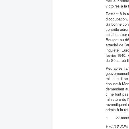
meilleur rende
victoires à la
Restant à la t
d’occupation,
Sa bonne conn
contrôle aéro
collaborateur
Bourget au dé
attaché de l’
inquiète l’Eu
février 1940. 
du Sénat où il
Peu après l’a
gouvernement d
militaire, il 
épouse à Mona
demandant aux 
ci ne font pas
ministère de 
revendiquant d
admis à la re
1
27 mar
6 /6 /18 JORF