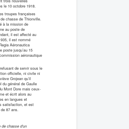
t trois nouvelles
s le 10 octobre 1918.
les troupes françaises
 de chasse de Thionville.
é à la mission de
ine au poste de
ant, il est affecté au
1935, il est nommé
 Regia Aéronautica
e poste jusqu’au 15
la commission aéronautique
refusant de servir sous le
 officielle, ni civile ni
viève Grojean qu’il
l du général de Gaulle
I du Mont Dore mais ceux-
me et écrit alors au
ces en langues et
 satisfaction, et est
e de 87 ans.
e de chasse d'un