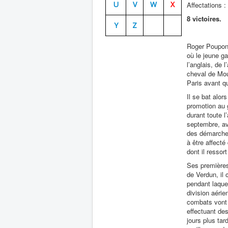
U
V
W
X
Affectations :
8 victoires.
Y
Z
Roger Poupon 
où le jeune g
l’anglais, de 
cheval de Moul
Paris avant qu
Il se bat alor
promotion au 
durant toute 
septembre, av
des démarches
à être affecté
dont il ressor
Ses premières
de Verdun, il
pendant laquel
division aérie
combats vont 
effectuant de
jours plus tar