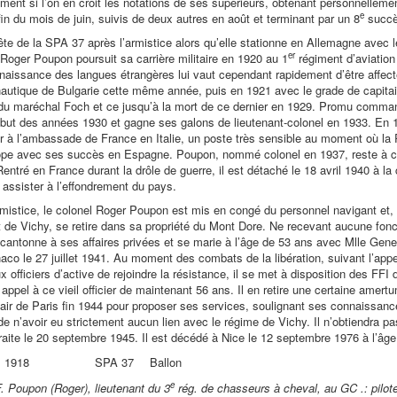
ment si l’on en croit les notations de ses supérieurs, obtenant personnellemen
e
 fin du mois de juin, suivis de deux autres en août et terminant par un 8
succè
ête de la SPA 37 après l’armistice alors qu’elle stationne en Allemagne avec 
er
 Roger Poupon poursuit sa carrière militaire en 1920 au 1
régiment d’aviation
aissance des langues étrangères lui vaut cependant rapidement d’être affect
nautique de Bulgarie cette même année, puis en 1921 avec le grade de capita
 du maréchal Foch et ce jusqu’à la mort de ce dernier en 1929. Promu command
but des années 1930 et gagne ses galons de lieutenant-colonel en 1933. En 
air à l’ambassade de France en Italie, un poste très sensible au moment où la
rope avec ses succès en Espagne. Poupon, nommé colonel en 1937, reste à c
Rentré en France durant la drôle de guerre, il est détaché le 18 avril 1940 à 
 assister à l’effondrement du pays.
rmistice, le colonel Roger Poupon est mis en congé du personnel navigant et, 
e Vichy, se retire dans sa propriété du Mont Dore. Ne recevant aucune fonction
se cantonne à ses affaires privées et se marie à l’âge de 53 ans avec Mlle Gene
co le 27 juillet 1941. Au moment des combats de la libération, suivant l’appe
officiers d’active de rejoindre la résistance, il se met à disposition des FF
 appel à ce vieil officier de maintenant 56 ans. Il en retire une certaine amertu
l’air de Paris fin 1944 pour proposer ses services, soulignant ses connaissan
e n’avoir eu strictement aucun lien avec le régime de Vichy. Il n’obtiendra pas
traite le 20 septembre 1945. Il est décédé à Nice le 12 septembre 1976 à l’âg
s 1918
SPA 37
Ballon
e
. Poupon (Roger), lieutenant du 3
rég. de chasseurs à cheval, au GC .: pilot