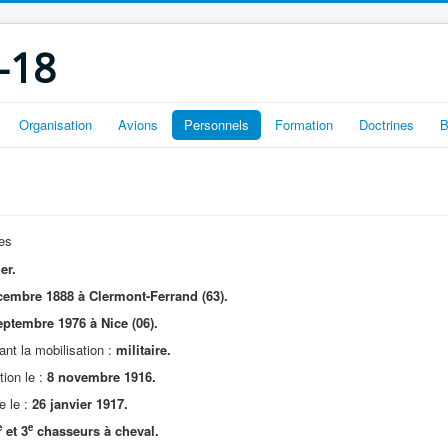
-18
Organisation
Avions
Personnels
Formation
Doctrines
B
es
er.
embre 1888 à Clermont-Ferrand (63).
ptembre 1976 à Nice (06).
nt la mobilisation :
militaire.
ion le :
8 novembre 1916.
e le :
26 janvier 1917.
e
e
et 3
chasseurs à cheval.