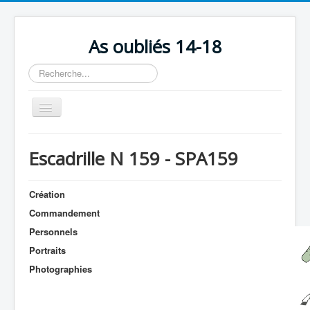
As oubliés 14-18
Rechercher
Basculer
la
navigation
Accueil
Escadrille N 159 - SPA159
Chronologie
Escadrilles
Création
Organisation
Commandement
Personnels
Avions
Portraits
Personnels
Photographies
Formation
Doctrines