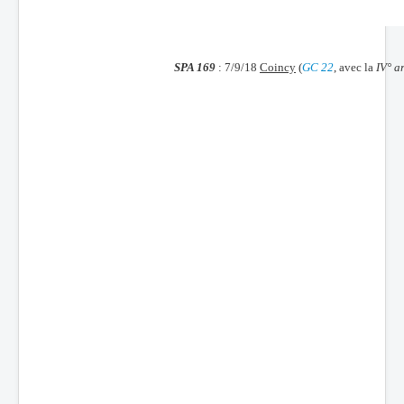
Batailles
Les As
SPA 169
: 7/9/18
Coincy
(
GC 22
, avec la
IV° a
Cahiers des As